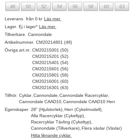
48
50
52
54
56
58
60
63
Leverans.
från 0 kr
Läs mer.
Lager.
Ej i lager*
Läs mer.
Tillverkare.
Cannondale
Artikelnummer.
CM20214801 (48)
Övriga art.nr.
CM20215001 (50)
CM20215201 (52)
CM20215401 (54)
CM20215601 (56)
CM20215801 (58)
CM20216001 (60)
CM20216301 (63)
Tillhör.
Cyklar
,
Cannondale
,
Cannondale Racercyklar
,
Cannondale CAAD10
,
Cannondale CAAD10 Herr
Egenskaper.
28" (Hjulstorlek)
,
Herr (Cykelmodell)
,
Alla Racercyklar (Cykeltyp)
,
Racercyklar Tävling (Cykeltyp)
,
Cannondale (Tillverkare)
,
Flera växlar (Växlar)
Hitta liknande cyklar.