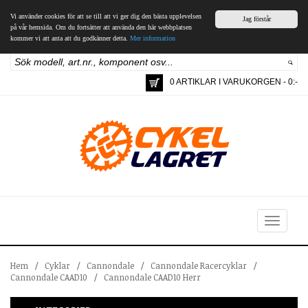
Vi använder cookies för att se till att vi ger dig den bästa upplevelsen
Jag förstår
på vår hemsida. Om du fortsätter att använda den här webbplatsen
kommer vi att anta att du godkänner detta.
Mer information
0 ARTIKLAR I VARUKORGEN - 0:-
Toggle
navigation
Hem
/
Cyklar
/
Cannondale
/
Cannondale Racercyklar
/
Cannondale CAAD10
/
Cannondale CAAD10 Herr