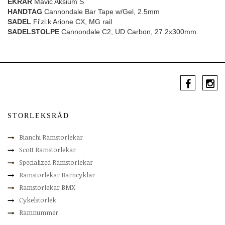
EKRAR
Mavic Aksium S
HANDTAG
Cannondale Bar Tape w/Gel, 2.5mm
SADEL
Fi'zi:k Arione CX, MG rail
SADELSTOLPE
Cannondale C2, UD Carbon, 27.2x300mm
STORLEKSRÅD
Bianchi Ramstorlekar
Scott Ramstorlekar
Specialized Ramstorlekar
Ramstorlekar Barncyklar
Ramstorlekar BMX
Cykelstorlek
Ramnummer