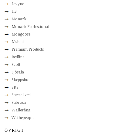
Lezyne
Liv
Monark
Monark Professional
Mongoose
Nishiki
Premium Products
Redline
Scott
Sjösala
Skeppshult
SKS
Specialized
Subrosa
Walleräng
Wethepeople
ÖVRIGT