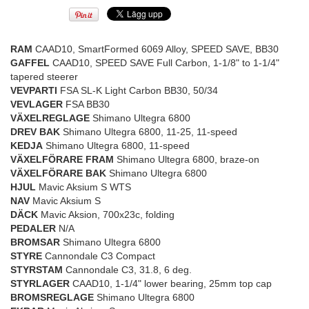
RAM
CAAD10, SmartFormed 6069 Alloy, SPEED SAVE, BB30
GAFFEL
CAAD10, SPEED SAVE Full Carbon, 1-1/8" to 1-1/4"
tapered steerer
VEVPARTI
FSA SL-K Light Carbon BB30, 50/34
VEVLAGER
FSA BB30
VÄXELREGLAGE
Shimano Ultegra 6800
DREV BAK
Shimano Ultegra 6800, 11-25, 11-speed
KEDJA
Shimano Ultegra 6800, 11-speed
VÄXELFÖRARE FRAM
Shimano Ultegra 6800, braze-on
VÄXELFÖRARE BAK
Shimano Ultegra 6800
HJUL
Mavic Aksium S WTS
NAV
Mavic Aksium S
DÄCK
Mavic Aksion, 700x23c, folding
PEDALER
N/A
BROMSAR
Shimano Ultegra 6800
STYRE
Cannondale C3 Compact
STYRSTAM
Cannondale C3, 31.8, 6 deg.
STYRLAGER
CAAD10, 1-1/4" lower bearing, 25mm top cap
BROMSREGLAGE
Shimano Ultegra 6800