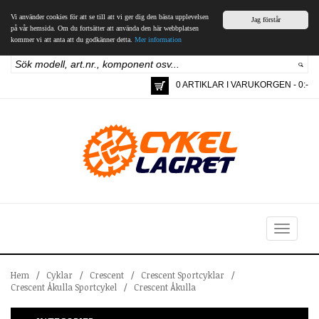
Vi använder cookies för att se till att vi ger dig den bästa upplevelsen
Jag förstår
på vår hemsida. Om du fortsätter att använda den här webbplatsen
kommer vi att anta att du godkänner detta.
Mer information
0 ARTIKLAR I VARUKORGEN - 0:-
Toggle
navigation
Hem
/
Cyklar
/
Crescent
/
Crescent Sportcyklar
/
Crescent Åkulla Sportcykel
/
Crescent Åkulla