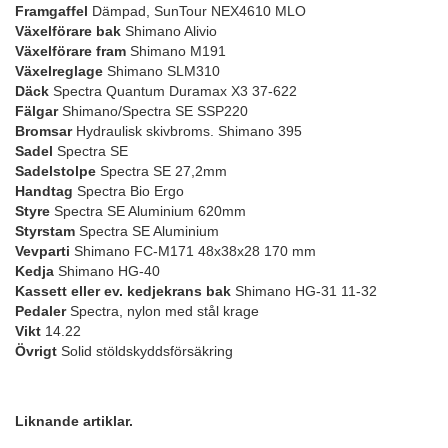
Framgaffel
Dämpad, SunTour NEX4610 MLO
Växelförare bak
Shimano Alivio
Växelförare fram
Shimano M191
Växelreglage
Shimano SLM310
Däck
Spectra Quantum Duramax X3 37-622
Fälgar
Shimano/Spectra SE SSP220
Bromsar
Hydraulisk skivbroms. Shimano 395
Sadel
Spectra SE
Sadelstolpe
Spectra SE 27,2mm
Handtag
Spectra Bio Ergo
Styre
Spectra SE Aluminium 620mm
Styrstam
Spectra SE Aluminium
Vevparti
Shimano FC-M171 48x38x28 170 mm
Kedja
Shimano HG-40
Kassett eller ev. kedjekrans bak
Shimano HG-31 11-32
Pedaler
Spectra, nylon med stål krage
Vikt
14.22
Övrigt
Solid stöldskyddsförsäkring
Liknande artiklar.