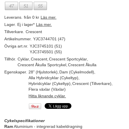
47
51
55
Leverans.
från 0 kr
Läs mer.
Lager.
Ej i lager*
Läs mer.
Tillverkare.
Crescent
Artikelnummer.
YJC3744701 (47)
Övriga art.nr.
YJC3745101 (51)
YJC3745501 (55)
Tillhör.
Cyklar
,
Crescent
,
Crescent Sportcyklar
,
Crescent Åkulla Sportcykel
,
Crescent Åkulla
Egenskaper.
28" (Hjulstorlek)
,
Dam (Cykelmodell)
,
Alla Hybridcyklar (Cykeltyp)
,
Hybridcyklar (Cykeltyp)
,
Crescent (Tillverkare)
,
Flera växlar (Växlar)
Hitta liknande cyklar.
Cykelspecifikationer
Ram
Aluminium - integrerad kabeldragning