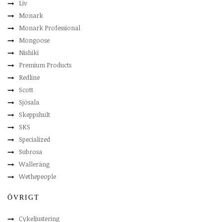
Liv
Monark
Monark Professional
Mongoose
Nishiki
Premium Products
Redline
Scott
Sjösala
Skeppshult
SKS
Specialized
Subrosa
Walleräng
Wethepeople
ÖVRIGT
Cykeljustering