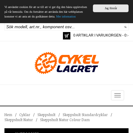
Vi använder cookies för att se till att vi ger dig den bästa upplevelsen
Jag förstår
på vår hemsida. Om du fortsätter att använda den här webbplatsen
kommer vi att anta att du godkänner detta.
Mer information
0 ARTIKLAR I VARUKORGEN - 0:-
Toggle
navigation
Hem
/
Cyklar
/
Skeppshult
/
Skeppshult Standardcyklar
/
Skeppshult Natur
/
Skeppshult Natur Colour Dam