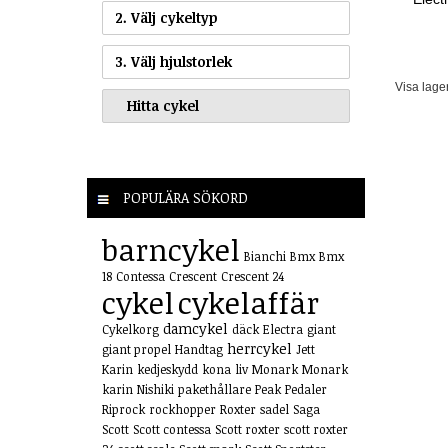
2. Välj cykeltyp
3. Välj hjulstorlek
Visa lage
POPULÄRA SÖKORD
barncykel
Bianchi
Bmx
Bmx
18
Contessa
Crescent
Crescent 24
cykel
cykelaffär
damcykel
Cykelkorg
däck
Electra
giant
herrcykel
giant propel
Handtag
Jett
Karin
kedjeskydd
kona
liv
Monark
Monark
karin
Nishiki
pakethållare
Peak
Pedaler
Riprock
rockhopper
Roxter
sadel
Saga
Scott
Scott contessa
Scott roxter
scott roxter