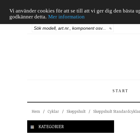
Vi använder cookies för att se till att vi ger dig den bäst
godkänner detta.
Mer information
START
Hem
/
Cyklar
/
Skeppshult
/
Skeppshult Standardcykla
KATEGORIER