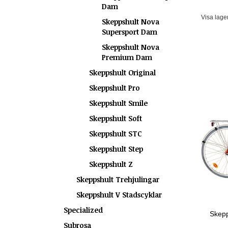
Dam
Visa lage
Skeppshult Nova
Supersport Dam
Skeppshult Nova
Premium Dam
Skeppshult Original
Skeppshult Pro
Skeppshult Smile
Skeppshult Soft
Skeppshult STC
Skeppshult Step
Skeppshult Z
Skeppshult Trehjulingar
Skeppshult V Stadscyklar
Specialized
Skepp
Subrosa