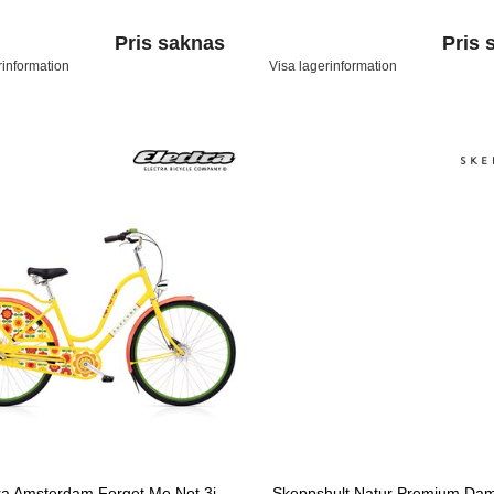
Pris saknas
Pris 
rinformation
Visa lagerinformation
ra Amsterdam Forget Me Not 3i
Skeppshult Natur Premium Dam