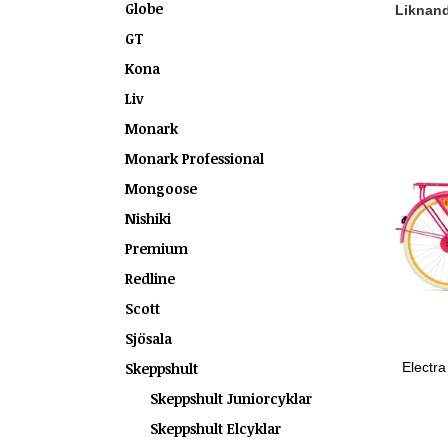
Globe
Liknande
GT
Kona
Liv
Monark
Monark Professional
Mongoose
Nishiki
Premium
Redline
Scott
Sjösala
Skeppshult
Electr
Skeppshult Juniorcyklar
Skeppshult Elcyklar