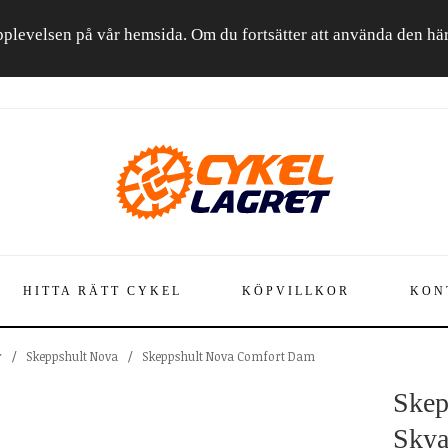
a upplevelsen på vår hemsida. Om du fortsätter att använda den h
HITTA RÄTT CYKEL
KÖPVILLKOR
KON
r
/
Skeppshult Nova
/
Skeppshult Nova Comfort Dam
Skep
Skya