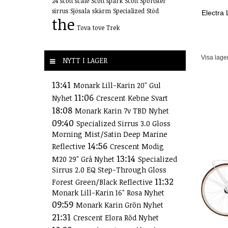
24
scott scale
Scott spark
Scott Sportster
sirrus
Sjösala
skärm
Specialized
Stöd
Electra 
the
Tova
tove
Trek
Visa lage
NYTT I LAGER
13:41
Monark Lill-Karin 20" Gul
11:06
Nyhet
Crescent Kebne Svart
18:08
Monark Karin 7v TBD Nyhet
09:40
Specialized Sirrus 3.0 Gloss
Morning Mist/Satin Deep Marine
14:56
Reflective
Crescent Modig
13:14
M20 29" Grå Nyhet
Specialized
Sirrus 2.0 EQ Step-Through Gloss
11:32
Forest Green/Black Reflective
Monark Lill-Karin 16" Rosa Nyhet
09:59
Monark Karin Grön Nyhet
21:31
Crescent Elora Röd Nyhet