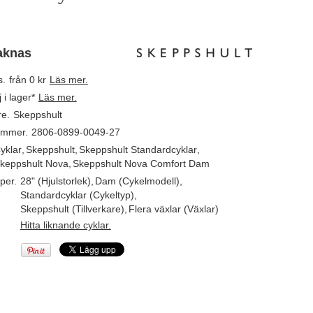
aknas
s.
från 0 kr
Läs mer.
j i lager*
Läs mer.
re.
Skeppshult
ummer.
2806-0899-0049-27
yklar
,
Skeppshult
,
Skeppshult Standardcyklar
,
keppshult Nova
,
Skeppshult Nova Comfort Dam
per.
28" (Hjulstorlek)
,
Dam (Cykelmodell)
,
Standardcyklar (Cykeltyp)
,
Skeppshult (Tillverkare)
,
Flera växlar (Växlar)
Hitta liknande cyklar.