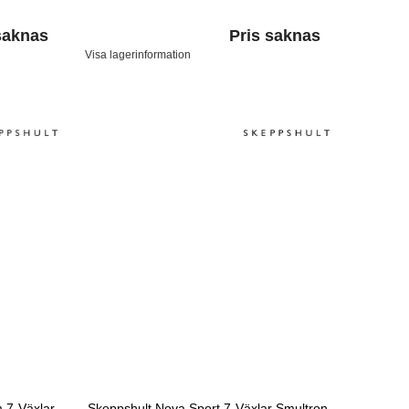
saknas
Pris saknas
Visa lagerinformation
 7-Växlar
Skeppshult Nova Sport 7-Växlar Smultron