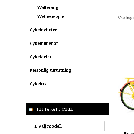
Walleräng
Wethepeople
Visa lage
Cykelnyheter
Cykeltillbehör
Cykeldelar
Personlig utrustning
Cykelrea
HITTA RÄTT CYKEL
1. Välj modell
Elect