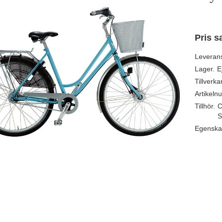
Pris s
Leveran
Lager.
E
Tillverka
Artikeln
Tillhör.
C
S
Egenska