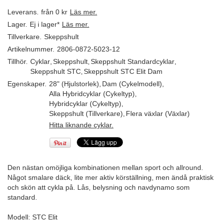
Leverans.
från 0 kr
Läs mer.
Lager.
Ej i lager*
Läs mer.
Tillverkare.
Skeppshult
Artikelnummer.
2806-0872-5023-12
Tillhör.
Cyklar
,
Skeppshult
,
Skeppshult Standardcyklar
,
Skeppshult STC
,
Skeppshult STC Elit Dam
Egenskaper.
28" (Hjulstorlek)
,
Dam (Cykelmodell)
,
Alla Hybridcyklar (Cykeltyp)
,
Hybridcyklar (Cykeltyp)
,
Skeppshult (Tillverkare)
,
Flera växlar (Växlar)
Hitta liknande cyklar.
Den nästan omöjliga kombinationen mellan sport och allround.
Något smalare däck, lite mer aktiv körställning, men ändå praktisk
och skön att cykla på. Lås, belysning och navdynamo som
standard.
Modell: STC Elit