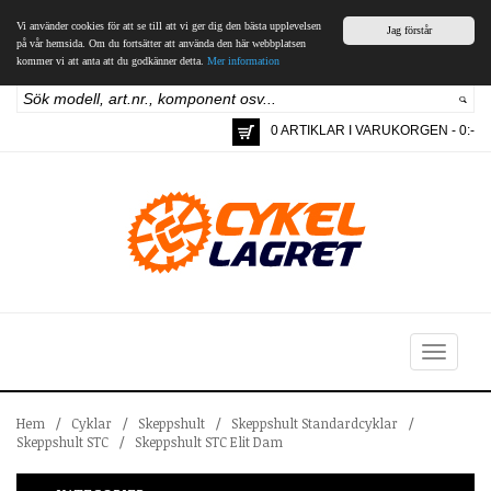
Vi använder cookies för att se till att vi ger dig den bästa upplevelsen
Jag förstår
på vår hemsida. Om du fortsätter att använda den här webbplatsen
kommer vi att anta att du godkänner detta.
Mer information
0 ARTIKLAR I VARUKORGEN - 0:-
Toggle
navigation
Hem
/
Cyklar
/
Skeppshult
/
Skeppshult Standardcyklar
/
Skeppshult STC
/
Skeppshult STC Elit Dam