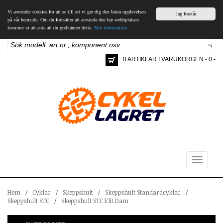
Vi använder cookies för att se till att vi ger dig den bästa upplevelsen
Jag förstår
på vår hemsida. Om du fortsätter att använda den här webbplatsen
kommer vi att anta att du godkänner detta.
Mer information
0 ARTIKLAR I VARUKORGEN - 0:-
Toggle
navigation
Hem
/
Cyklar
/
Skeppshult
/
Skeppshult Standardcyklar
/
Skeppshult STC
/
Skeppshult STC Elit Dam