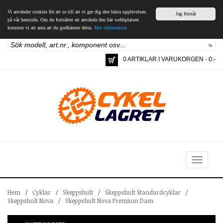
Vi använder cookies för att se till att vi ger dig den bästa upplevelsen
Jag förstår
på vår hemsida. Om du fortsätter att använda den här webbplatsen
kommer vi att anta att du godkänner detta.
Mer information
0 ARTIKLAR I VARUKORGEN - 0:-
Toggle
navigation
Hem
/
Cyklar
/
Skeppshult
/
Skeppshult Standardcyklar
/
Skeppshult Nova
/
Skeppshult Nova Premium Dam