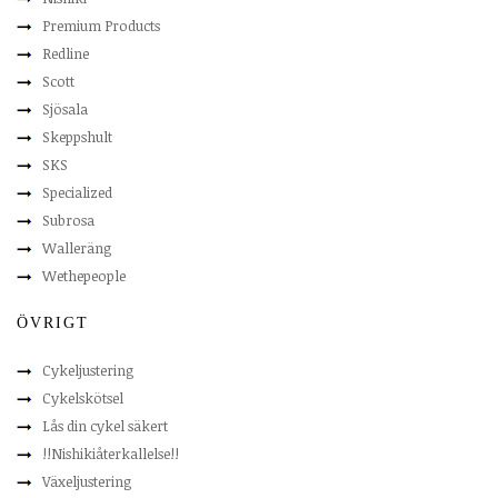
Premium Products
Redline
Scott
Sjösala
Skeppshult
SKS
Specialized
Subrosa
Walleräng
Wethepeople
ÖVRIGT
Cykeljustering
Cykelskötsel
Lås din cykel säkert
!!Nishikiåterkallelse!!
Växeljustering