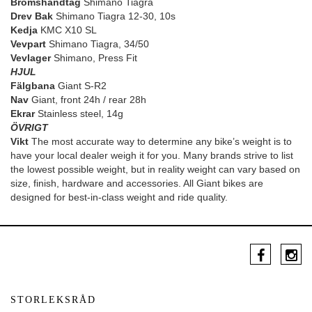
Bromshandtag
Shimano Tiagra
Drev Bak
Shimano Tiagra 12-30, 10s
Kedja
KMC X10 SL
Vevpart
Shimano Tiagra, 34/50
Vevlager
Shimano, Press Fit
HJUL
Fälgbana
Giant S-R2
Nav
Giant, front 24h / rear 28h
Ekrar
Stainless steel, 14g
ÖVRIGT
Vikt
The most accurate way to determine any bike’s weight is to
have your local dealer weigh it for you. Many brands strive to list
the lowest possible weight, but in reality weight can vary based on
size, finish, hardware and accessories. All Giant bikes are
designed for best-in-class weight and ride quality.
STORLEKSRÅD