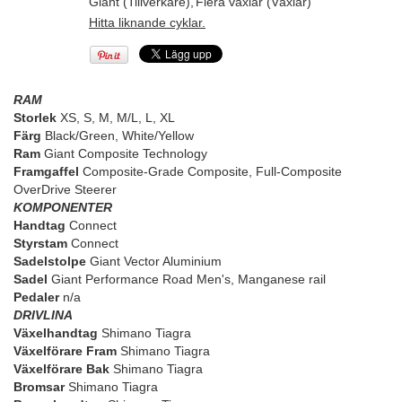
Giant (Tillverkare)
,
Flera växlar (Växlar)
Hitta liknande cyklar.
RAM
Storlek
XS, S, M, M/L, L, XL
Färg
Black/Green, White/Yellow
Ram
Giant Composite Technology
Framgaffel
Composite-Grade Composite, Full-Composite
OverDrive Steerer
KOMPONENTER
Handtag
Connect
Styrstam
Connect
Sadelstolpe
Giant Vector Aluminium
Sadel
Giant Performance Road Men's, Manganese rail
Pedaler
n/a
DRIVLINA
Växelhandtag
Shimano Tiagra
Växelförare Fram
Shimano Tiagra
Växelförare Bak
Shimano Tiagra
Bromsar
Shimano Tiagra