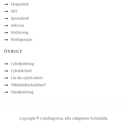
Skeppshult
SKS
Specialized
Subrosa
Walleräng
Wethepeople
ÖVRIGT
Cykeljustering
Cykelskötsel
Lås din cykel säkert
!!Nishikiåterkallelse!!
Växeljustering
Copyright © Cykellagret.se. Alla rättigheter förbehålls.