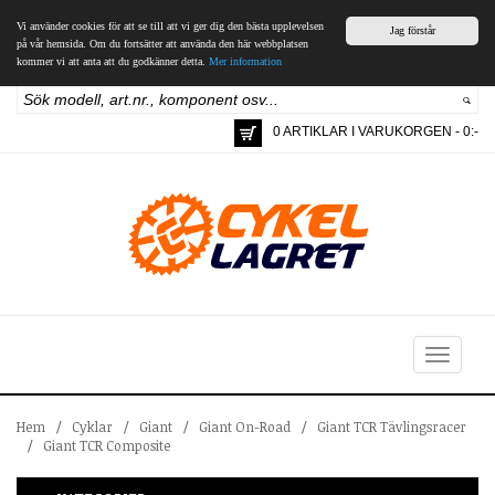
Vi använder cookies för att se till att vi ger dig den bästa upplevelsen
Jag förstår
på vår hemsida. Om du fortsätter att använda den här webbplatsen
kommer vi att anta att du godkänner detta.
Mer information
0 ARTIKLAR I VARUKORGEN - 0:-
Toggle
navigation
Hem
/
Cyklar
/
Giant
/
Giant On-Road
/
Giant TCR Tävlingsracer
/
Giant TCR Composite