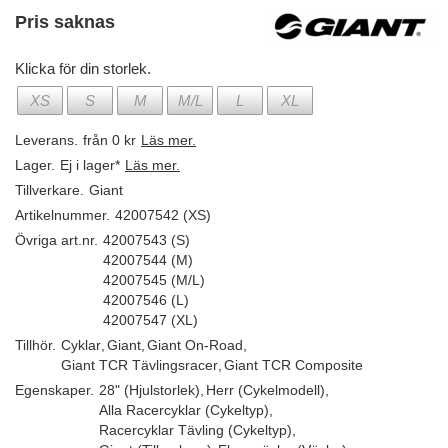
Pris saknas
Klicka för din storlek.
XS
S
M
M/L
L
XL
Leverans.
från 0 kr
Läs mer.
Lager.
Ej i lager*
Läs mer.
Tillverkare.
Giant
Artikelnummer.
42007542 (XS)
Övriga art.nr.
42007543 (S)
42007544 (M)
42007545 (M/L)
42007546 (L)
42007547 (XL)
Tillhör.
Cyklar
,
Giant
,
Giant On-Road
,
Giant TCR Tävlingsracer
,
Giant TCR Composite
Egenskaper.
28" (Hjulstorlek)
,
Herr (Cykelmodell)
,
Alla Racercyklar (Cykeltyp)
,
Racercyklar Tävling (Cykeltyp)
,