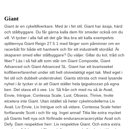
Giant
Giant är en cykeltillverkare. Med är i fet stil. Giant har ässja, härd
och stålbyggare. Du får gärna kalla dem för smeder också om du
vill. Vi tycker i alla fall att det går lika bra att kalla exempelvis
splitternya Giant Reign 27.5 1 med färger som påminner om en
racerbåt för både ett hantverk och för ett industriellt stordåd. Är
skaparen smed eller stålbyggare? Du väljer. Gillar du kol, tråd och
fiber? Läs i så fall allt som står om Giant Composite, Giant
Advanced och Giant Advanced SL. Giant har ett kvartssekel
kolfibererfarenhet under sitt helt otvivelaktigt eget tak. Med eget i
fet stil och dubbelt understruket. Giants största och mest lysande
nyhet i år tycker vi är att Giant ställer hela tjejpaloozan på egna
ben. Det stava ell ii vee. Liv. Så från och med nu så är Avail,
Envie, Intrigue, Contessa Scale, Lust, Obsess, Thrive, Invite
etcetera inte Giant. Utan istället så heter cykelmodellerna Liv
Avail, Liv Envie, Liv Intrigue och så vidare. Contessa Scale heter
fortfarande Scott i och för sig. Inget annat! Titta lite extra mycket
på Giants helt nya och förfinade enduranceracercyklar Avail och
Defy. Dam respektive herr. Liv respektive Giant. Och extra extra