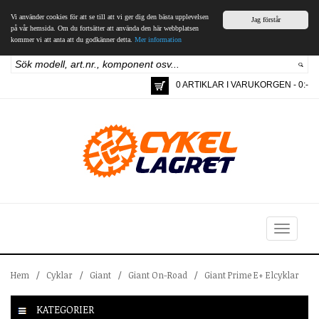
Vi använder cookies för att se till att vi ger dig den bästa upplevelsen
Jag förstår
på vår hemsida. Om du fortsätter att använda den här webbplatsen
kommer vi att anta att du godkänner detta.
Mer information
0 ARTIKLAR I VARUKORGEN - 0:-
Toggle
navigation
Hem
/
Cyklar
/
Giant
/
Giant On-Road
/
Giant Prime E+ Elcyklar
KATEGORIER