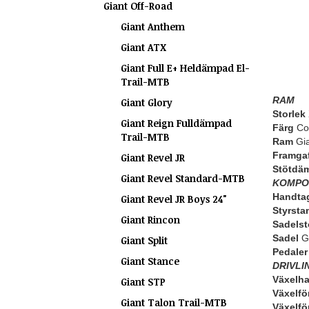
Giant Off-Road
Giant Anthem
Giant ATX
Giant Full E+ Heldämpad El-
Trail-MTB
RAM
Giant Glory
Storlek
Giant Reign Fulldämpad
Färg
Co
Trail-MTB
Ram
Gia
Framgaf
Giant Revel JR
Stötdä
Giant Revel Standard-MTB
KOMPO
Handta
Giant Revel JR Boys 24"
Styrsta
Giant Rincon
Sadelst
Sadel
Gi
Giant Split
Pedaler
Giant Stance
DRIVLI
Växelh
Giant STP
Växelfö
Giant Talon Trail-MTB
Växelfö