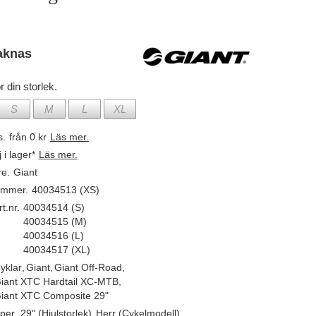
aknas
r din storlek.
S
M
L
XL
s.
från 0 kr
Läs mer.
j i lager*
Läs mer.
re.
Giant
ummer.
40034513 (XS)
t.nr.
40034514 (S)
40034515 (M)
40034516 (L)
40034517 (XL)
yklar
,
Giant
,
Giant Off-Road
,
iant XTC Hardtail XC-MTB
,
iant XTC Composite 29"
per.
29" (Hjulstorlek)
,
Herr (Cykelmodell)
,