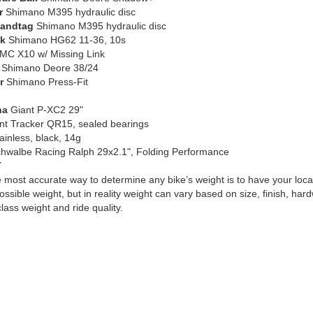
r
Shimano M395 hydraulic disc
andtag
Shimano M395 hydraulic disc
k
Shimano HG62 11-36, 10s
C X10 w/ Missing Link
Shimano Deore 38/24
r
Shimano Press-Fit
na
Giant P-XC2 29"
t Tracker QR15, sealed bearings
ainless, black, 14g
hwalbe Racing Ralph 29x2.1", Folding Performance
T
most accurate way to determine any bike’s weight is to have your local d
ossible weight, but in reality weight can vary based on size, finish, har
class weight and ride quality.