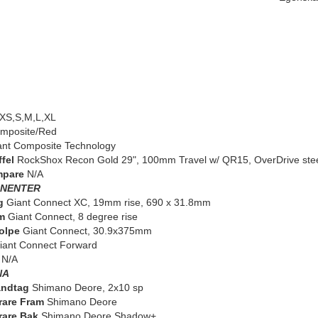
XS,S,M,L,XL
mposite/Red
nt Composite Technology
fel
RockShox Recon Gold 29", 100mm Travel w/ QR15, OverDrive steer
mpare
N/A
NENTER
g
Giant Connect XC, 19mm rise, 690 x 31.8mm
m
Giant Connect, 8 degree rise
olpe
Giant Connect, 30.9x375mm
ant Connect Forward
N/A
NA
andtag
Shimano Deore, 2x10 sp
rare Fram
Shimano Deore
rare Bak
Shimano Deore Shadow+