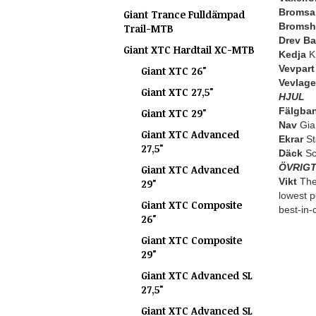
Bromsa
Giant Trance Fulldämpad
Bromsh
Trail-MTB
Drev Ba
Giant XTC Hardtail XC-MTB
Kedja
KM
Vevpart
Giant XTC 26"
Vevlage
Giant XTC 27,5"
HJUL
Fälgba
Giant XTC 29"
Nav
Gian
Giant XTC Advanced
Ekrar
St
27,5"
Däck
Sc
ÖVRIG
Giant XTC Advanced
Vikt
The 
29"
lowest p
Giant XTC Composite
best-in-
26"
Giant XTC Composite
29"
Giant XTC Advanced SL
27,5"
Giant XTC Advanced SL