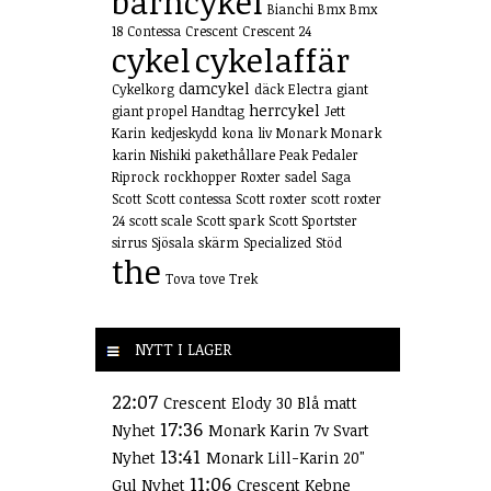
barncykel
Bianchi
Bmx
Bmx
18
Contessa
Crescent
Crescent 24
cykel
cykelaffär
damcykel
Cykelkorg
däck
Electra
giant
herrcykel
giant propel
Handtag
Jett
Karin
kedjeskydd
kona
liv
Monark
Monark
karin
Nishiki
pakethållare
Peak
Pedaler
Riprock
rockhopper
Roxter
sadel
Saga
Scott
Scott contessa
Scott roxter
scott roxter
24
scott scale
Scott spark
Scott Sportster
sirrus
Sjösala
skärm
Specialized
Stöd
the
Tova
tove
Trek
NYTT I LAGER
22:07
Crescent Elody 30 Blå matt
17:36
Nyhet
Monark Karin 7v Svart
13:41
Nyhet
Monark Lill-Karin 20"
11:06
Gul Nyhet
Crescent Kebne