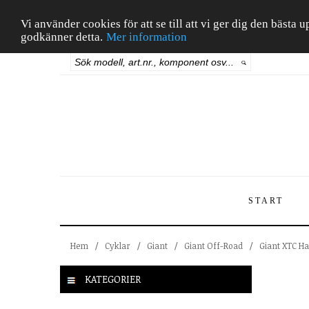
Vi använder cookies för att se till att vi ger dig den bäst
godkänner detta.
Mer information
START
Hem
/
Cyklar
/
Giant
/
Giant Off-Road
/
Giant XTC Ha
KATEGORIER