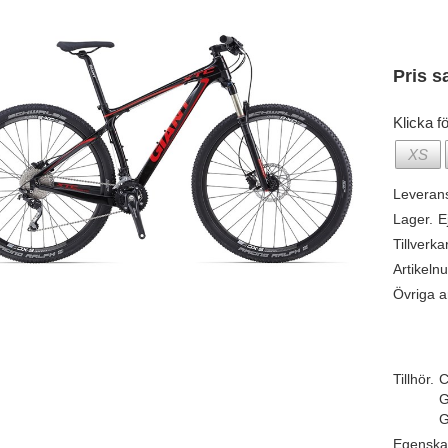
Pris s
Klicka fö
XS
Leveran
Lager.
E
Tillverka
Artikeln
Övriga ar
Tillhör.
C
G
G
Egenska