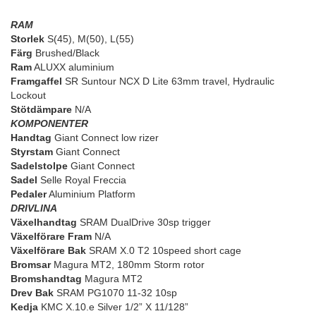
RAM
Storlek
S(45), M(50), L(55)
Färg
Brushed/Black
Ram
ALUXX aluminium
Framgaffel
SR Suntour NCX D Lite 63mm travel, Hydraulic
Lockout
Stötdämpare
N/A
KOMPONENTER
Handtag
Giant Connect low rizer
Styrstam
Giant Connect
Sadelstolpe
Giant Connect
Sadel
Selle Royal Freccia
Pedaler
Aluminium Platform
DRIVLINA
Växelhandtag
SRAM DualDrive 30sp trigger
Växelförare Fram
N/A
Växelförare Bak
SRAM X.0 T2 10speed short cage
Bromsar
Magura MT2, 180mm Storm rotor
Bromshandtag
Magura MT2
Drev Bak
SRAM PG1070 11-32 10sp
Kedja
KMC X.10.e Silver 1/2” X 11/128”