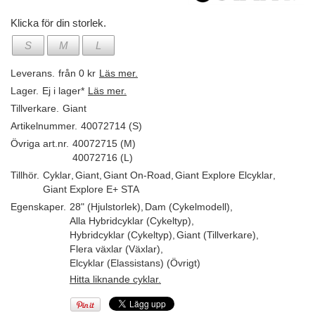
Klicka för din storlek.
S
M
L
Leverans.
från 0 kr
Läs mer.
Lager.
Ej i lager*
Läs mer.
Tillverkare.
Giant
Artikelnummer.
40072714 (S)
Övriga art.nr.
40072715 (M)
40072716 (L)
Tillhör.
Cyklar
,
Giant
,
Giant On-Road
,
Giant Explore Elcyklar
,
Giant Explore E+ STA
Egenskaper.
28" (Hjulstorlek)
,
Dam (Cykelmodell)
,
Alla Hybridcyklar (Cykeltyp)
,
Hybridcyklar (Cykeltyp)
,
Giant (Tillverkare)
,
Flera växlar (Växlar)
,
Elcyklar (Elassistans) (Övrigt)
Hitta liknande cyklar.