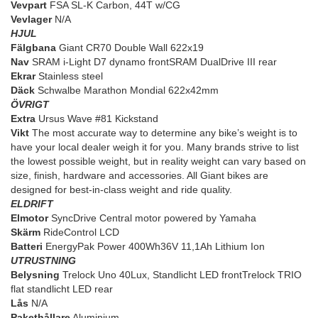
Vevpart
FSA SL-K Carbon, 44T w/CG
Vevlager
N/A
HJUL
Fälgbana
Giant CR70 Double Wall 622x19
Nav
SRAM i-Light D7 dynamo frontSRAM DualDrive III rear
Ekrar
Stainless steel
Däck
Schwalbe Marathon Mondial 622x42mm
ÖVRIGT
Extra
Ursus Wave #81 Kickstand
Vikt
The most accurate way to determine any bike’s weight is to
have your local dealer weigh it for you. Many brands strive to list
the lowest possible weight, but in reality weight can vary based on
size, finish, hardware and accessories. All Giant bikes are
designed for best-in-class weight and ride quality.
ELDRIFT
Elmotor
SyncDrive Central motor powered by Yamaha
Skärm
RideControl LCD
Batteri
EnergyPak Power 400Wh36V 11,1Ah Lithium Ion
UTRUSTNING
Belysning
Trelock Uno 40Lux, Standlicht LED frontTrelock TRIO
flat standlicht LED rear
Lås
N/A
Pakethållare
Aluminium