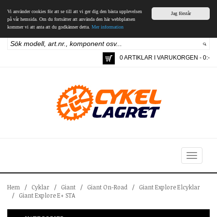
Vi använder cookies för att se till att vi ger dig den bästa upplevelsen
Jag förstår
på vår hemsida. Om du fortsätter att använda den här webbplatsen
kommer vi att anta att du godkänner detta.
Mer information
0 ARTIKLAR I VARUKORGEN - 0:-
Toggle
navigation
Hem
/
Cyklar
/
Giant
/
Giant On-Road
/
Giant Explore Elcyklar
/
Giant Explore E+ STA