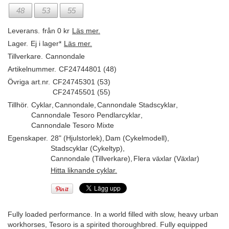
48
53
55
Leverans.
från 0 kr
Läs mer.
Lager.
Ej i lager*
Läs mer.
Tillverkare.
Cannondale
Artikelnummer.
CF24744801 (48)
Övriga art.nr.
CF24745301 (53)
CF24745501 (55)
Tillhör.
Cyklar
,
Cannondale
,
Cannondale Stadscyklar
,
Cannondale Tesoro Pendlarcyklar
,
Cannondale Tesoro Mixte
Egenskaper.
28" (Hjulstorlek)
,
Dam (Cykelmodell)
,
Stadscyklar (Cykeltyp)
,
Cannondale (Tillverkare)
,
Flera växlar (Växlar)
Hitta liknande cyklar.
Fully loaded performance. In a world filled with slow, heavy urban
workhorses, Tesoro is a spirited thoroughbred. Fully equipped