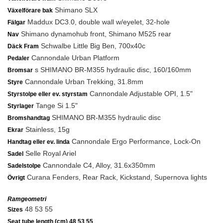
Shimano SLX
Växelförare bak
Maddux DC3.0, double wall w/eyelet, 32-hole
Fälgar
Shimano dynamohub front, Shimano M525 rear
Nav
Schwalbe Little Big Ben, 700x40c
Däck Fram
Cannondale Urban Platform
Pedaler
s SHIMANO BR-M355 hydraulic disc, 160/160mm
Bromsar
Cannondale Urban Trekking, 31.8mm
Styre
Cannondale Adjustable OPI, 1.5"
Styrstolpe eller ev. styrstam
Tange Si 1.5"
Styrlager
SHIMANO BR-M355 hydraulic disc
Bromshandtag
Stainless, 15g
Ekrar
Cannondale Ergo Performance, Lock-On
Handtag eller ev. linda
Selle Royal Ariel
Sadel
Cannondale C4, Alloy, 31.6x350mm
Sadelstolpe
Curana Fenders, Rear Rack, Kickstand, Supernova lights
Övrigt
Ramgeometri
48 53 55
Sizes
Seat tube length (cm) 48 53 55