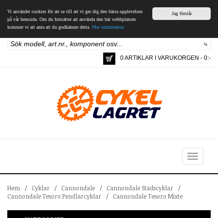
Vi använder cookies för att se till att vi ger dig den bästa upplevelsen
Jag förstår
på vår hemsida. Om du fortsätter att använda den här webbplatsen
kommer vi att anta att du godkänner detta.
Mer information
0 ARTIKLAR I VARUKORGEN - 0:-
Toggle
navigation
Hem
/
Cyklar
/
Cannondale
/
Cannondale Stadscyklar
/
Cannondale Tesoro Pendlarcyklar
/
Cannondale Tesoro Mixte