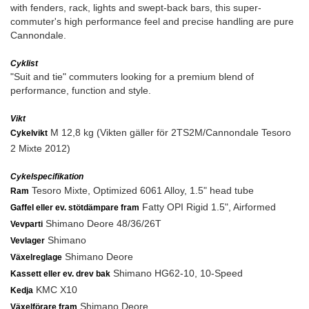
with fenders, rack, lights and swept-back bars, this super-
commuter's high performance feel and precise handling are pure
Cannondale.
Cyklist
"Suit and tie" commuters looking for a premium blend of
performance, function and style.
Vikt
M 12,8 kg (Vikten gäller för 2TS2M/Cannondale Tesoro
Cykelvikt
2 Mixte 2012)
Cykelspecifikation
Tesoro Mixte, Optimized 6061 Alloy, 1.5" head tube
Ram
Fatty OPI Rigid 1.5", Airformed
Gaffel eller ev. stötdämpare fram
Shimano Deore 48/36/26T
Vevparti
Shimano
Vevlager
Shimano Deore
Växelreglage
Shimano HG62-10, 10-Speed
Kassett eller ev. drev bak
KMC X10
Kedja
Shimano Deore
Växelförare fram