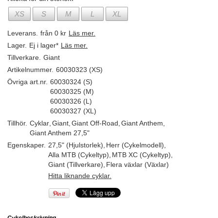
XS
S
M
L
XL
Leverans.
från 0 kr
Läs mer.
Lager.
Ej i lager*
Läs mer.
Tillverkare.
Giant
Artikelnummer.
60030323 (XS)
Övriga art.nr.
60030324 (S)
60030325 (M)
60030326 (L)
60030327 (XL)
Tillhör.
Cyklar
,
Giant
,
Giant Off-Road
,
Giant Anthem
,
Giant Anthem 27,5"
Egenskaper.
27,5" (Hjulstorlek)
,
Herr (Cykelmodell)
,
Alla MTB (Cykeltyp)
,
MTB XC (Cykeltyp)
,
Giant (Tillverkare)
,
Flera växlar (Växlar)
Hitta liknande cyklar.