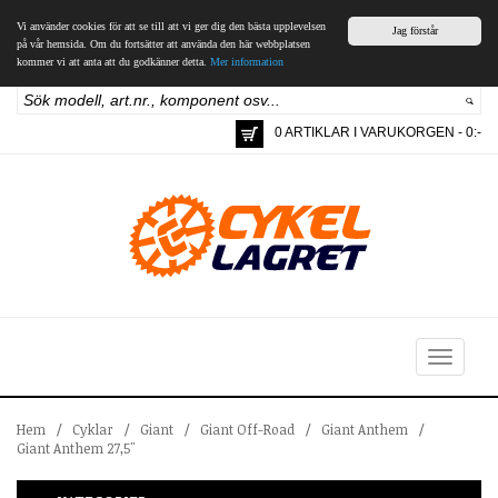
Vi använder cookies för att se till att vi ger dig den bästa upplevelsen
Jag förstår
på vår hemsida. Om du fortsätter att använda den här webbplatsen
kommer vi att anta att du godkänner detta.
Mer information
0 ARTIKLAR I VARUKORGEN - 0:-
Toggle
navigation
Hem
/
Cyklar
/
Giant
/
Giant Off-Road
/
Giant Anthem
/
Giant Anthem 27,5"