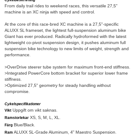
Cykelbeskrivning
From daily trail rides to weekend races, this versatile 27,5"
machine is an XC ninja with speed and control.
At the core of this race-bred XC machine is a 27,5"-specific
ALUXX SL frameset, the lightest full-suspension aluminum bike
Giant has ever produced. Radically hydroformed with the latest
lightweight co-pivot suspension design, it pushes aluminum full
suspension bike technology to new limits of weight, strength and
performance.
>OverDrive steerer tube system for maximum front-end stiffness.
>Integrated PowerCore bottom bracket for superior lower frame
stiffness.
>Optimized 27,5" geometry for steady handling without
compromise.
Cykelspecifikationer
Uppgift om vikt saknas.
Vikt
XS, S, M, L, XL.
Ramstorlekar
Blue/Black.
Färg
ALUXX SL-Grade Aluminum, 4" Maestro Suspension.
Ram