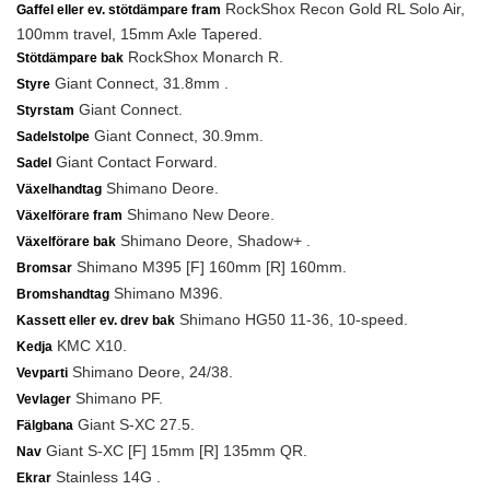
RockShox Recon Gold RL Solo Air,
Gaffel eller ev. stötdämpare fram
100mm travel, 15mm Axle Tapered.
RockShox Monarch R.
Stötdämpare bak
Giant Connect, 31.8mm .
Styre
Giant Connect.
Styrstam
Giant Connect, 30.9mm.
Sadelstolpe
Giant Contact Forward.
Sadel
Shimano Deore.
Växelhandtag
Shimano New Deore.
Växelförare fram
Shimano Deore, Shadow+ .
Växelförare bak
Shimano M395 [F] 160mm [R] 160mm.
Bromsar
Shimano M396.
Bromshandtag
Shimano HG50 11-36, 10-speed.
Kassett eller ev. drev bak
KMC X10.
Kedja
Shimano Deore, 24/38.
Vevparti
Shimano PF.
Vevlager
Giant S-XC 27.5.
Fälgbana
Giant S-XC [F] 15mm [R] 135mm QR.
Nav
Stainless 14G .
Ekrar