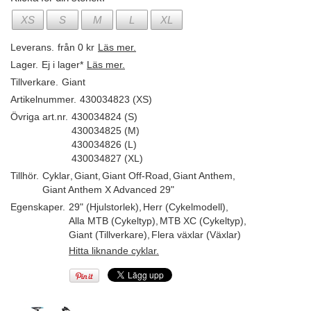
XS
S
M
L
XL
Leverans.
från 0 kr
Läs mer.
Lager.
Ej i lager*
Läs mer.
Tillverkare.
Giant
Artikelnummer.
430034823 (XS)
Övriga art.nr.
430034824 (S)
430034825 (M)
430034826 (L)
430034827 (XL)
Tillhör.
Cyklar
,
Giant
,
Giant Off-Road
,
Giant Anthem
,
Giant Anthem X Advanced 29"
Egenskaper.
29" (Hjulstorlek)
,
Herr (Cykelmodell)
,
Alla MTB (Cykeltyp)
,
MTB XC (Cykeltyp)
,
Giant (Tillverkare)
,
Flera växlar (Växlar)
Hitta liknande cyklar.