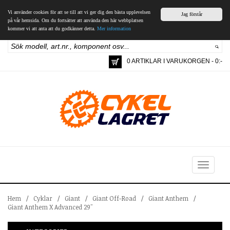
Vi använder cookies för att se till att vi ger dig den bästa upplevelsen
Jag förstår
på vår hemsida. Om du fortsätter att använda den här webbplatsen
kommer vi att anta att du godkänner detta.
Mer information
0 ARTIKLAR I VARUKORGEN - 0:-
Toggle
navigation
Hem
/
Cyklar
/
Giant
/
Giant Off-Road
/
Giant Anthem
/
Giant Anthem X Advanced 29"