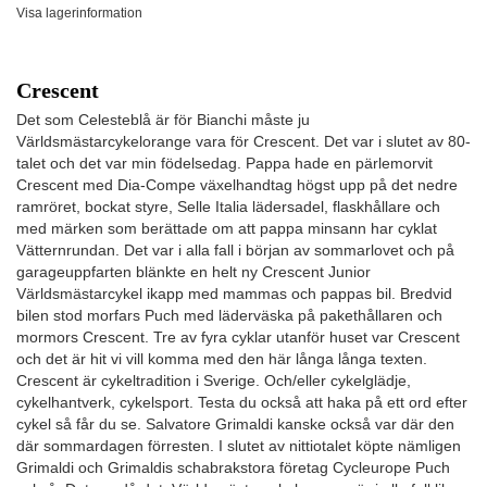
Visa lagerinformation
Crescent
Det som Celesteblå är för Bianchi måste ju
Världsmästarcykelorange vara för Crescent. Det var i slutet av 80-
talet och det var min födelsedag. Pappa hade en pärlemorvit
Crescent med Dia-Compe växelhandtag högst upp på det nedre
ramröret, bockat styre, Selle Italia lädersadel, flaskhållare och
med märken som berättade om att pappa minsann har cyklat
Vätternrundan. Det var i alla fall i början av sommarlovet och på
garageuppfarten blänkte en helt ny Crescent Junior
Världsmästarcykel ikapp med mammas och pappas bil. Bredvid
bilen stod morfars Puch med läderväska på pakethållaren och
mormors Crescent. Tre av fyra cyklar utanför huset var Crescent
och det är hit vi vill komma med den här långa långa texten.
Crescent är cykeltradition i Sverige. Och/eller cykelglädje,
cykelhantverk, cykelsport. Testa du också att haka på ett ord efter
cykel så får du se. Salvatore Grimaldi kanske också var där den
där sommardagen förresten. I slutet av nittiotalet köpte nämligen
Grimaldi och Grimaldis schabrakstora företag Cycleurope Puch