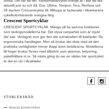
också. Det var då det. Världsmästarcykel-orange är i alla fall lika
aktuellt just nu och då. Exa, Ultima, Tempus, Tera, Rimfaxe och
28 stycken Crescentcyklar till. Allihopa är lackerade i tillverkarens
cykelkulturbärande orangea färg.
Crescent Sportcyklar
CRESCENT SPORTCYKLAR. Många vill ha samma funktioner
som tävlingsmodellerna har. Det styva rampartiet som är mjukt
där bak. Vevlagret som ger den där extrakraften till bakhjulet. De
ergonomiska handtagen. Men så brukar det sluta med att den
praktiska verkligheten hinner ikapp även fartdårarna. Modellerna
till höger brukar förses med tillbehör som skärmar, belysning,
pakethållare m.m. Så nästa gång du ser en sådan här sportcykel,
är det en ulv i fårakläder.
STORLEKSRÅD
Bianchi Ramstorlekar