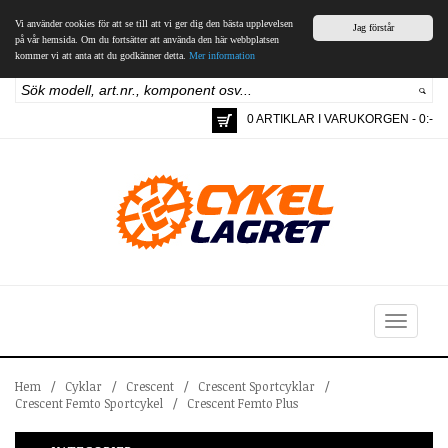
Vi använder cookies för att se till att vi ger dig den bästa upplevelsen
Jag förstår
på vår hemsida. Om du fortsätter att använda den här webbplatsen
kommer vi att anta att du godkänner detta.
Mer information
0 ARTIKLAR I VARUKORGEN - 0:-
Toggle
navigation
Hem
/
Cyklar
/
Crescent
/
Crescent Sportcyklar
/
Crescent Femto Sportcykel
/
Crescent Femto Plus