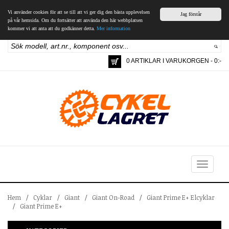
Vi använder cookies för att se till att vi ger dig den bästa upplevelsen
Jag förstår
på vår hemsida. Om du fortsätter att använda den här webbplatsen
kommer vi att anta att du godkänner detta.
Mer information
0 ARTIKLAR I VARUKORGEN - 0:-
Toggle
navigation
Hem
/
Cyklar
/
Giant
/
Giant On-Road
/
Giant Prime E+ Elcyklar
/
Giant Prime E+