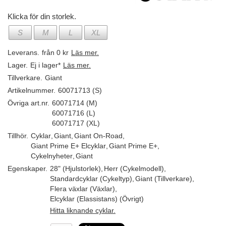
Klicka för din storlek.
S
M
L
XL
Leverans.
från 0 kr
Läs mer.
Lager.
Ej i lager*
Läs mer.
Tillverkare.
Giant
Artikelnummer.
60071713 (S)
Övriga art.nr.
60071714 (M)
60071716 (L)
60071717 (XL)
Tillhör.
Cyklar
,
Giant
,
Giant On-Road
,
Giant Prime E+ Elcyklar
,
Giant Prime E+
,
Cykelnyheter
,
Giant
Egenskaper.
28" (Hjulstorlek)
,
Herr (Cykelmodell)
,
Standardcyklar (Cykeltyp)
,
Giant (Tillverkare)
,
Flera växlar (Växlar)
,
Elcyklar (Elassistans) (Övrigt)
Hitta liknande cyklar.