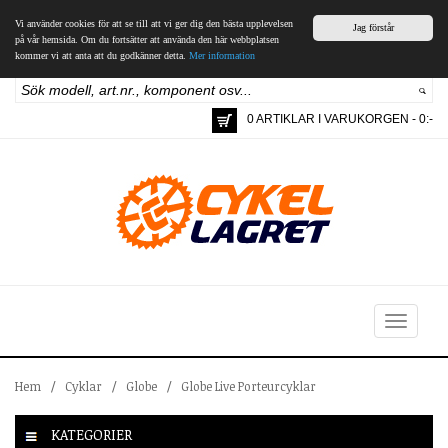
Vi använder cookies för att se till att vi ger dig den bästa upplevelsen
Jag förstår
på vår hemsida. Om du fortsätter att använda den här webbplatsen
kommer vi att anta att du godkänner detta.
Mer information
0 ARTIKLAR I VARUKORGEN - 0:-
Toggle
navigation
Hem
/
Cyklar
/
Globe
/
Globe Live Porteurcyklar
KATEGORIER