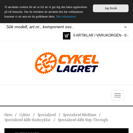
Vi använder cookies för att se till att vi ger dig den bästa upplevelsen
Jag förstår
på vår hemsida. Om du fortsätter att använda den här webbplatsen
kommer vi att anta att du godkänner detta.
Mer information
0 ARTIKLAR I VARUKORGEN - 0:-
Toggle
navigation
Hem
/
Cyklar
/
Specialized
/
Specialized Multiuse
/
Specialized Alibi Stadscyklar
/
Specialized Alibi Step-Through