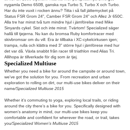
nygamla Demo 650B, ganska nya Turbo S, Turbo X och Turbo.
Har du inte vuxit i rocken ännu? Titta i så fall jättemycket på
Status FSR Grom 24", Camber FSR Grom 24" och Allez Jr 650C.
Alla tre har minst två tum mindre hjul i jämförelse med Mike
Sinyards cykel. Sist och inte minst. Tvärtom! Specialized säger
hallå till tjejerna. Nu kan du bromsa Ruby komfortracer med
skivbromsar om du vill. Era är tillbaka i XC-cykelcirkusen igen;
trampa, rulla och klättra med 3" större hjul i jämförese med hur
det var då. Växla snabbt från racer till triathlon med Alias Tri.
Allihopa är tillverkade för dig som är tjej.
Specialized Multiuse
Whether you need a bike for around the campsite or around town,
we've got the solution for you. From recreation and urban
exploration to rolling on dirt, our multi-use bikes deliver on their
name
/Specialized Multiuse 2015
Whether it’s commuting to yoga, exploring local trails, or riding
around the city there’s a bike for you. Specifically designed with
women’s anatomy in mind, our multi-use bikes keep you
comfortable and confident for wherever the road, or trail, takes
you
/Specialized Women's Multiuse 2015