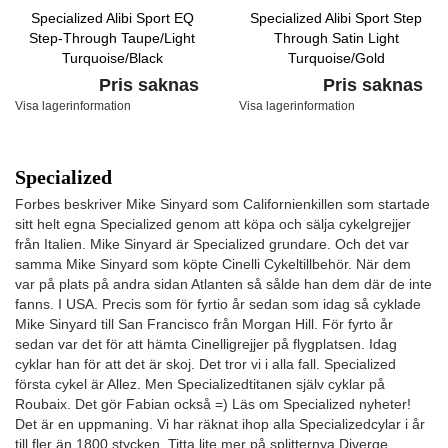
Specialized Alibi Sport EQ
Specialized Alibi Sport Step
Step-Through Taupe/Light
Through Satin Light
Turquoise/Black
Turquoise/Gold
Pris saknas
Pris saknas
Visa lagerinformation
Visa lagerinformation
Specialized
Forbes beskriver Mike Sinyard som Californienkillen som startade
sitt helt egna Specialized genom att köpa och sälja cykelgrejjer
från Italien. Mike Sinyard är Specialized grundare. Och det var
samma Mike Sinyard som köpte Cinelli Cykeltillbehör. När dem
var på plats på andra sidan Atlanten så sålde han dem där de inte
fanns. I USA. Precis som för fyrtio år sedan som idag så cyklade
Mike Sinyard till San Francisco från Morgan Hill. För fyrto år
sedan var det för att hämta Cinelligrejjer på flygplatsen. Idag
cyklar han för att det är skoj. Det tror vi i alla fall. Specialized
första cykel är Allez. Men Specializedtitanen själv cyklar på
Roubaix. Det gör Fabian också =) Läs om Specialized nyheter!
Det är en uppmaning. Vi har räknat ihop alla Specializedcylar i år
till fler än 1800 stycken. Titta lite mer på splitternya Diverge,