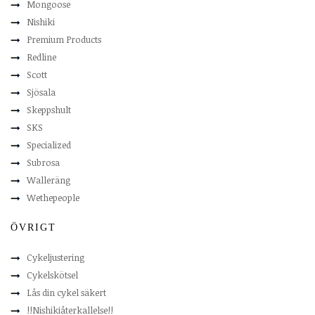
Mongoose
Nishiki
Premium Products
Redline
Scott
Sjösala
Skeppshult
SKS
Specialized
Subrosa
Walleräng
Wethepeople
ÖVRIGT
Cykeljustering
Cykelskötsel
Lås din cykel säkert
!!Nishikiåterkallelse!!