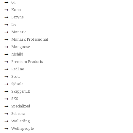
GT
Kona
Lezyne
Liv
Monark
Monark Professional
Mongoose
Nishiki
Premium Products
Redline
Scott
Sjösala
Skeppshult
SKS
Specialized
Subrosa
Walleräng
Wethepeople