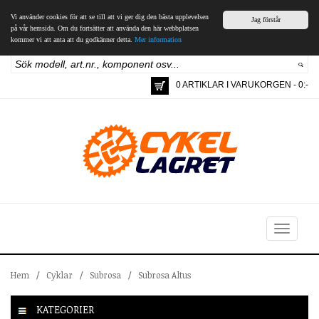
Vi använder cookies för att se till att vi ger dig den bästa upplevelsen
Jag förstår
på vår hemsida. Om du fortsätter att använda den här webbplatsen
kommer vi att anta att du godkänner detta.
Mer information
0 ARTIKLAR I VARUKORGEN - 0:-
Toggle
navigation
Hem
/
Cyklar
/
Subrosa
/
Subrosa Altus
KATEGORIER