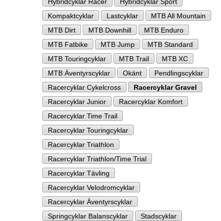
Hybridcyklar Racer
Hybridcyklar Sport
Kompaktcyklar
Lastcyklar
MTB All Mountain
MTB Dirt
MTB Downhill
MTB Enduro
MTB Fatbike
MTB Jump
MTB Standard
MTB Touringcyklar
MTB Trail
MTB XC
MTB Äventyrscyklar
Okänt
Pendlingscyklar
Racercyklar Cykelcross
Racercyklar Gravel
Racercyklar Junior
Racercyklar Komfort
Racercyklar Time Trail
Racercyklar Touringcyklar
Racercyklar Triathlon
Racercyklar Triathlon/Time Trial
Racercyklar Tävling
Racercyklar Velodromcyklar
Racercyklar Äventyrscyklar
Springcyklar Balanscyklar
Stadscyklar