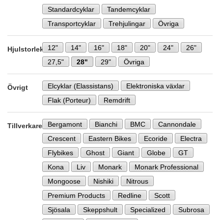
Standardcyklar
Tandemcyklar
Transportcyklar
Trehjulingar
Övriga
12"
14"
16"
18"
20"
24"
26"
Hjulstorlek
27,5"
28"
29"
Övriga
Elcyklar (Elassistans)
Elektroniska växlar
Övrigt
Flak (Porteur)
Remdrift
Bergamont
Bianchi
BMC
Cannondale
Tillverkare
Crescent
Eastern Bikes
Ecoride
Electra
Flybikes
Ghost
Giant
Globe
GT
Kona
Liv
Monark
Monark Professional
Mongoose
Nishiki
Nitrous
Premium Products
Redline
Scott
Sjösala
Skeppshult
Specialized
Subrosa