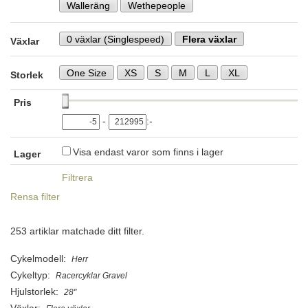
Walleräng
Wethepeople
0 växlar (Singlespeed)
Flera växlar
Växlar
One Size
XS
S
M
L
XL
Storlek
Pris
-
:-
Visa endast varor som finns i lager
Lager
Filtrera
Rensa filter
253 artiklar matchade ditt filter.
Cykelmodell:
Herr
Cykeltyp:
Racercyklar Gravel
Hjulstorlek:
28"