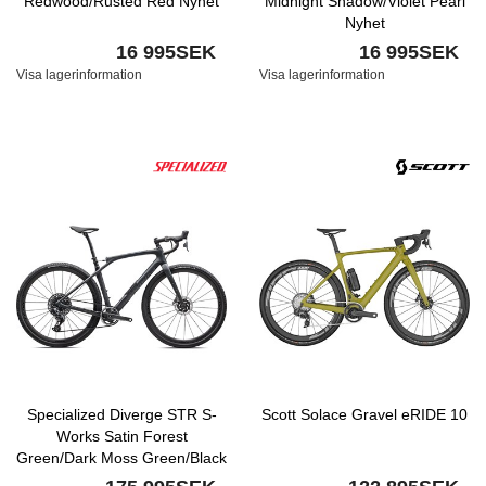
Redwood/Rusted Red Nyhet
Midnight Shadow/Violet Pearl
Nyhet
16 995SEK
16 995SEK
Visa lagerinformation
Visa lagerinformation
Specialized Diverge STR S-
Scott Solace Gravel eRIDE 10
Works Satin Forest
Green/Dark Moss Green/Black
Pearl