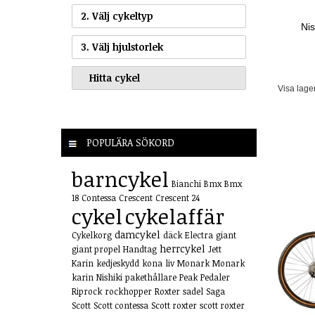
2. Välj cykeltyp
Ni
3. Välj hjulstorlek
Visa lage
POPULÄRA SÖKORD
barncykel
Bianchi
Bmx
Bmx
18
Contessa
Crescent
Crescent 24
cykel
cykelaffär
damcykel
Cykelkorg
däck
Electra
giant
herrcykel
giant propel
Handtag
Jett
Karin
kedjeskydd
kona
liv
Monark
Monark
karin
Nishiki
pakethållare
Peak
Pedaler
Riprock
rockhopper
Roxter
sadel
Saga
Scott
Scott contessa
Scott roxter
scott roxter