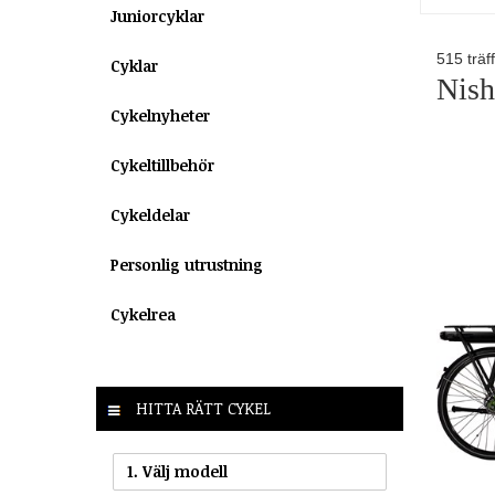
Juniorcyklar
515
träf
Cyklar
Nish
Cykelnyheter
Cykeltillbehör
Cykeldelar
Personlig utrustning
Cykelrea
HITTA RÄTT CYKEL
1. Välj modell