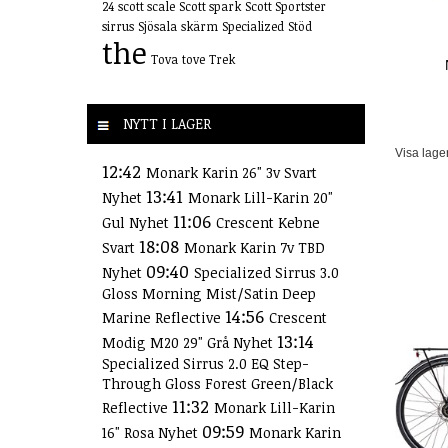
24
scott scale
Scott spark
Scott Sportster
sirrus
Sjösala
skärm
Specialized
Stöd
the
Tova
tove
Trek
NYTT I LAGER
Visa lage
12:42
Monark Karin 26" 3v Svart
13:41
Nyhet
Monark Lill-Karin 20"
11:06
Gul Nyhet
Crescent Kebne
18:08
Svart
Monark Karin 7v TBD
09:40
Nyhet
Specialized Sirrus 3.0
Gloss Morning Mist/Satin Deep
14:56
Marine Reflective
Crescent
13:14
Modig M20 29" Grå Nyhet
Specialized Sirrus 2.0 EQ Step-
Through Gloss Forest Green/Black
11:32
Reflective
Monark Lill-Karin
09:59
16" Rosa Nyhet
Monark Karin