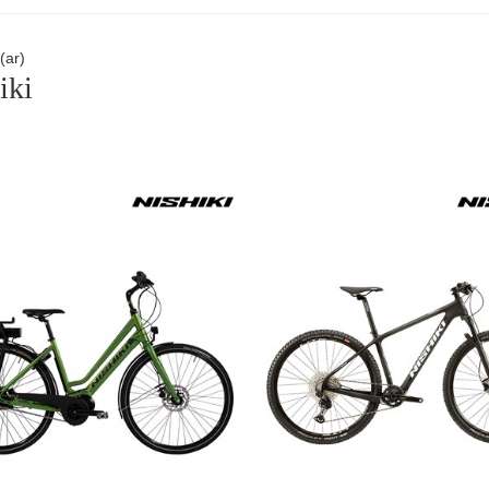
f(ar)
iki