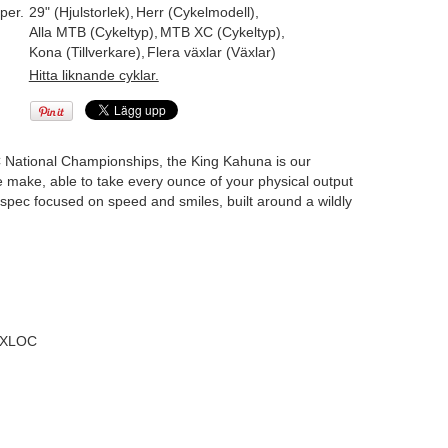
per.
29" (Hjulstorlek)
,
Herr (Cykelmodell)
,
Alla MTB (Cykeltyp)
,
MTB XC (Cykeltyp)
,
Kona (Tillverkare)
,
Flera växlar (Växlar)
Hitta liknande cyklar.
 National Championships, the King Kahuna is our
 we make, able to take every ounce of your physical output
ne spec focused on speed and smiles, built around a wildly
 XLOC