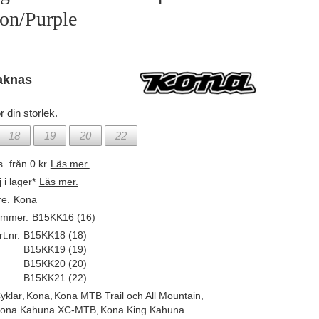
on/Purple
aknas
r din storlek.
18
19
20
22
s.
från 0 kr
Läs mer.
j i lager*
Läs mer.
re.
Kona
ummer.
B15KK16 (16)
t.nr.
B15KK18 (18)
B15KK19 (19)
B15KK20 (20)
B15KK21 (22)
yklar
,
Kona
,
Kona MTB Trail och All Mountain
,
ona Kahuna XC-MTB
,
Kona King Kahuna