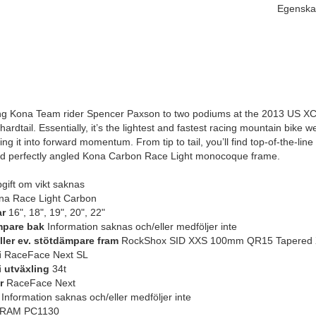
Egenska
ing Kona Team rider Spencer Paxson to two podiums at the 2013 US XC
 hardtail. Essentially, it’s the lightest and fastest racing mountain bike
ing it into forward momentum. From tip to tail, you’ll find top-of-the-li
nd perfectly angled Kona Carbon Race Light monocoque frame.
ift om vikt saknas
a Race Light Carbon
ar
16", 18", 19", 20", 22"
mpare bak
Information saknas och/eller medföljer inte
eller ev. stötdämpare fram
RockShox SID XXS 100mm QR15 Tapered
i
RaceFace Next SL
i utväxling
34t
r
RaceFace Next
Information saknas och/eller medföljer inte
RAM PC1130