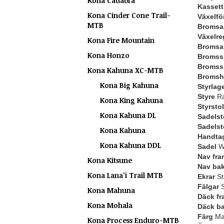
Kona Cadabra
Kassett 
Kona Cinder Cone Trail-
Växelfö
MTB
Bromsa
Växelre
Kona Fire Mountain
Bromsa
Kona Honzo
Bromssk
Bromss
Kona Kahuna XC-MTB
Bromsh
Kona Big Kahuna
Styrlag
Styre
Ra
Kona King Kahuna
Styrstol
Kona Kahuna DL
Sadelst
Sadels
Kona Kahuna
Handta
Kona Kahuna DDL
Sadel
WT
Nav fra
Kona Kitsune
Nav ba
Kona Lana'i Trail MTB
Ekrar
St
Fälgar
S
Kona Mahuna
Däck fr
Kona Mohala
Däck b
Färg
Mat
Kona Process Enduro-MTB