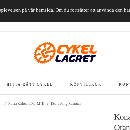
a upplevelsen på vår hemsida. Om du fortsätter att använda den h
HITTA RÄTT CYKEL
KÖPVILLKOR
KON
n
/
Kona Kahuna XC-MTB
/
Kona King Kahuna
Kona
Oran