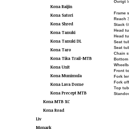
Övrigt
I
Kona Raijin
Frame s
Kona Satori
Reach
3
Kona Shred
Stack
60
Head tu
Kona Tanuki
Head tu
Kona Tanuki DL
Seat tu
Seat tu
Kona Taro
Chain s
Kona Tika Trail-MTB
Bottom 
Wheelb
Kona Unit
Front t
Kona Munimula
Fork le
Fork of
Kona Lava Dome
Top tub
Kona Precept MTB
Standov
Kona MTB XC
Kona Road
Liv
Monark