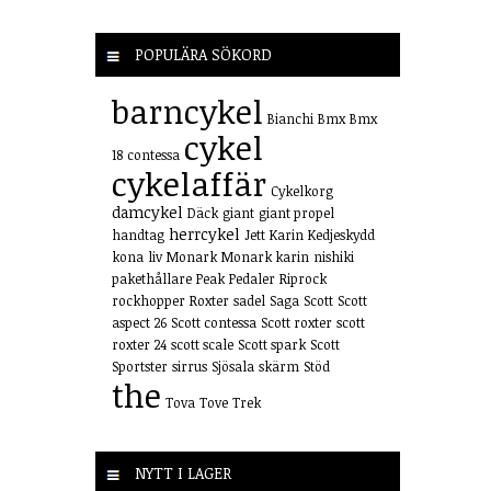
POPULÄRA SÖKORD
barncykel
Bianchi
Bmx
Bmx
cykel
18
contessa
cykelaffär
Cykelkorg
damcykel
Däck
giant
giant propel
herrcykel
handtag
Jett
Karin
Kedjeskydd
kona
liv
Monark
Monark karin
nishiki
pakethållare
Peak
Pedaler
Riprock
rockhopper
Roxter
sadel
Saga
Scott
Scott
aspect 26
Scott contessa
Scott roxter
scott
roxter 24
scott scale
Scott spark
Scott
Sportster
sirrus
Sjösala
skärm
Stöd
the
Tova
Tove
Trek
NYTT I LAGER