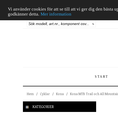
Vi använder cookies för att se till att vi ger dig den bäst
godkänner detta.
Mer information
START
Hem
/
Cyklar
/
Kona
/
Kona MTB Trail och All Mountai
KATEGORIER