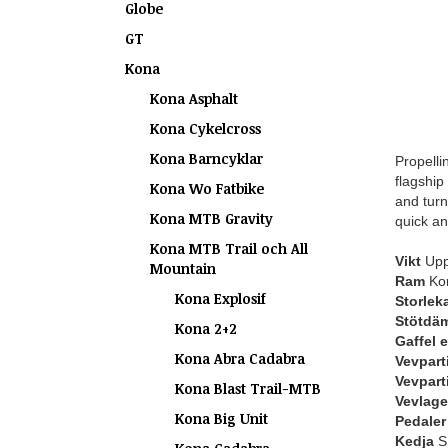
Globe
GT
Kona
Kona Asphalt
Kona Cykelcross
Kona Barncyklar
Propell
flagship
Kona Wo Fatbike
and turn
Kona MTB Gravity
quick a
Kona MTB Trail och All
Vikt
Uppg
Mountain
Ram
Kon
Kona Explosif
Storlek
Stötdä
Kona 2+2
Gaffel 
Kona Abra Cadabra
Vevpart
Vevpart
Kona Blast Trail-MTB
Vevlage
Kona Big Unit
Pedaler
Kedja
S