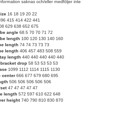
nformation saknas och/eller medföljer inte
ize
16 18 19 20 22
96 415 414 422 441
8 629 638 652 675
be angle
68.5 70 70 71 72
be length
100 120 130 140 160
be length
74 74 73 73 73
be length
406 457 483 508 559
tay length
440 440 440 440 440
bracket drop
58 53 53 53 53
ase
1099 1112 1114 1115 1130
o center
666 677 679 680 695
ngth
506 506 506 506 506
fset
47 47 47 47 47
e length
572 597 610 622 648
er height
740 790 810 830 870