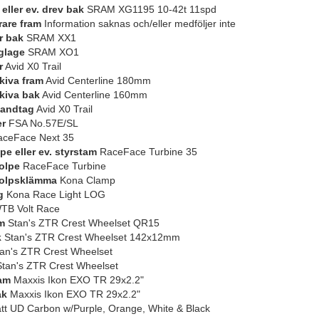
eller ev. drev bak
SRAM XG1195 10-42t 11spd
rare fram
Information saknas och/eller medföljer inte
r bak
SRAM XX1
glage
SRAM XO1
r
Avid X0 Trail
iva fram
Avid Centerline 180mm
kiva bak
Avid Centerline 160mm
andtag
Avid X0 Trail
er
FSA No.57E/SL
ceFace Next 35
pe eller ev. styrstam
RaceFace Turbine 35
olpe
RaceFace Turbine
tolpsklämma
Kona Clamp
g
Kona Race Light LOG
B Volt Race
m
Stan's ZTR Crest Wheelset QR15
k
Stan's ZTR Crest Wheelset 142x12mm
an's ZTR Crest Wheelset
tan's ZTR Crest Wheelset
am
Maxxis Ikon EXO TR 29x2.2"
ak
Maxxis Ikon EXO TR 29x2.2"
t UD Carbon w/Purple, Orange, White & Black