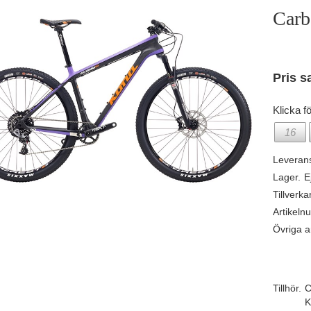
Carb
Pris s
Klicka fö
16
Leveran
Lager.
E
Tillverka
Artikeln
Övriga ar
Tillhör.
C
K