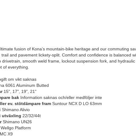
 ultimate fusion of Kona’s mountain-bike heritage and our commuting sav
trail and pavement lickety-split. Comfort and confidence is balanced wi
drivetrain, smooth weld frame, lockout suspension fork, and hydraulic di
ot of everything.
ift om vikt saknas
a 6061 Aluminum Butted
ar
15", 17", 19", 21"
mpare bak
Information saknas och/eller medföljer inte
eller ev. stötdämpare fram
Suntour NCX D LO 63mm
i
Shimano Alivio
i utväxling
22/32/44t
r
Shimano UN26
Wellgo Platform
MC X9