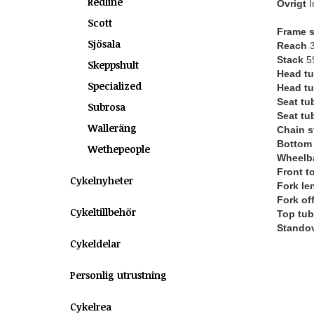
Redline
Övrigt
I
Scott
Frame s
Sjösala
Reach
3
Stack
59
Skeppshult
Head tu
Specialized
Head tu
Seat tu
Subrosa
Seat tu
Walleräng
Chain s
Bottom 
Wethepeople
Wheelb
Front t
Cykelnyheter
Fork le
Fork of
Cykeltillbehör
Top tub
Standov
Cykeldelar
Personlig utrustning
Cykelrea