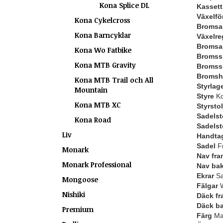
Kona Splice DL
Kassett 
Växelfö
Kona Cykelcross
Bromsa
Kona Barncyklar
Växelre
Bromsa
Kona Wo Fatbike
Bromssk
Kona MTB Gravity
Bromss
Bromsh
Kona MTB Trail och All
Styrlag
Mountain
Styre
Ko
Kona MTB XC
Styrstol
Sadelst
Kona Road
Sadels
Liv
Handta
Sadel
F
Monark
Nav fra
Monark Professional
Nav ba
Ekrar
Sa
Mongoose
Fälgar
W
Nishiki
Däck fr
Däck b
Premium
Färg
Mat