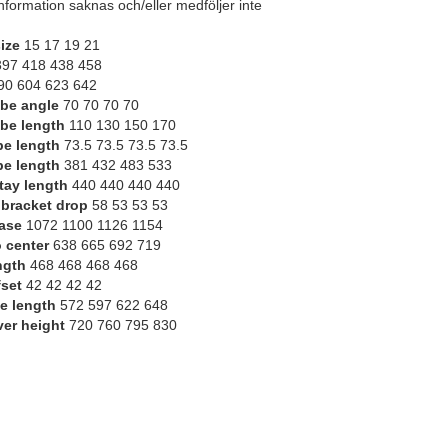
nformation saknas och/eller medföljer inte
ize
15 17 19 21
97 418 438 458
0 604 623 642
be angle
70 70 70 70
be length
110 130 150 170
be length
73.5 73.5 73.5 73.5
be length
381 432 483 533
tay length
440 440 440 440
bracket drop
58 53 53 53
ase
1072 1100 1126 1154
o center
638 665 692 719
ngth
468 468 468 468
fset
42 42 42 42
e length
572 597 622 648
er height
720 760 795 830