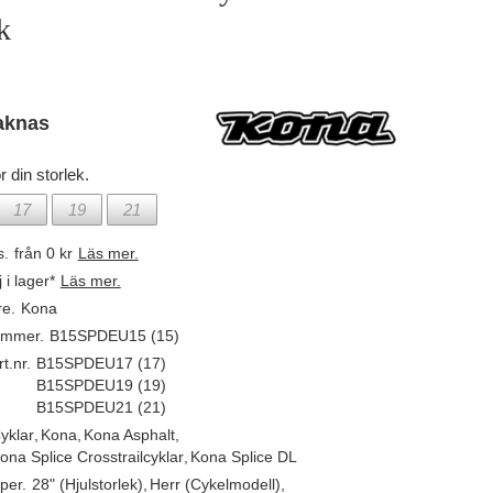
k
aknas
r din storlek.
17
19
21
s.
från 0 kr
Läs mer.
j i lager*
Läs mer.
re.
Kona
ummer.
B15SPDEU15 (15)
t.nr.
B15SPDEU17 (17)
B15SPDEU19 (19)
B15SPDEU21 (21)
yklar
,
Kona
,
Kona Asphalt
,
ona Splice Crosstrailcyklar
,
Kona Splice DL
per.
28" (Hjulstorlek)
,
Herr (Cykelmodell)
,