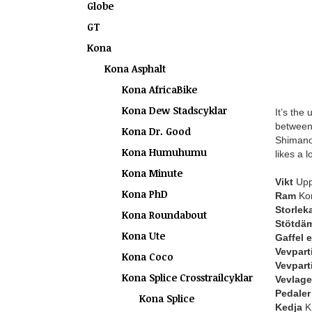
Globe
GT
Kona
Kona Asphalt
Kona AfricaBike
Kona Dew Stadscyklar
It’s the
between 
Kona Dr. Good
Shimano 
Kona Humuhumu
likes a l
Kona Minute
Vikt
Uppg
Kona PhD
Ram
Kon
Storlek
Kona Roundabout
Stötdä
Kona Ute
Gaffel 
Vevpart
Kona Coco
Vevpart
Kona Splice Crosstrailcyklar
Vevlage
Pedaler
Kona Splice
Kedja
K