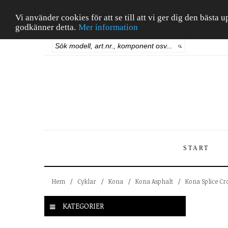
Vi använder cookies för att se till att vi ger dig den bäst
godkänner detta.
Mer information
START
Hem
/
Cyklar
/
Kona
/
Kona Asphalt
/
Kona Splice Cr
KATEGORIER