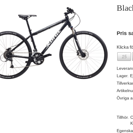
Blac
Pris s
Klicka fö
15
Leveran
Lager.
E
Tillverka
Artikeln
Övriga ar
Tillhör.
C
K
Egenska