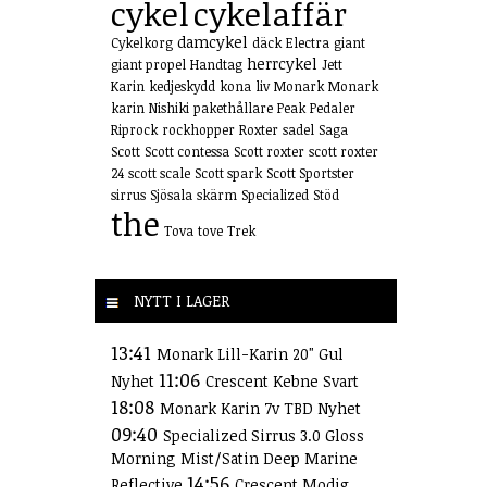
cykel
cykelaffär
damcykel
Cykelkorg
däck
Electra
giant
herrcykel
giant propel
Handtag
Jett
Karin
kedjeskydd
kona
liv
Monark
Monark
karin
Nishiki
pakethållare
Peak
Pedaler
Riprock
rockhopper
Roxter
sadel
Saga
Scott
Scott contessa
Scott roxter
scott roxter
24
scott scale
Scott spark
Scott Sportster
sirrus
Sjösala
skärm
Specialized
Stöd
the
Tova
tove
Trek
NYTT I LAGER
13:41
Monark Lill-Karin 20" Gul
11:06
Nyhet
Crescent Kebne Svart
18:08
Monark Karin 7v TBD Nyhet
09:40
Specialized Sirrus 3.0 Gloss
Morning Mist/Satin Deep Marine
14:56
Reflective
Crescent Modig