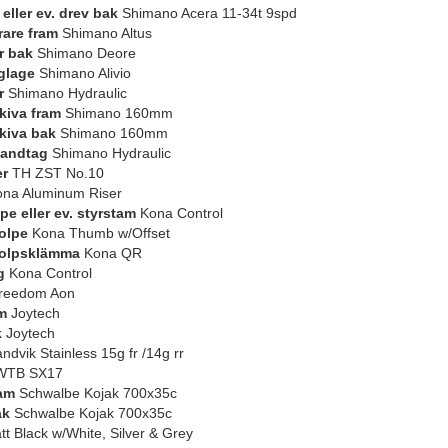
eller ev. drev bak
Shimano Acera 11-34t 9spd
rare fram
Shimano Altus
r bak
Shimano Deore
glage
Shimano Alivio
r
Shimano Hydraulic
iva fram
Shimano 160mm
kiva bak
Shimano 160mm
andtag
Shimano Hydraulic
er
TH ZST No.10
na Aluminum Riser
pe eller ev. styrstam
Kona Control
olpe
Kona Thumb w/Offset
tolpsklämma
Kona QR
g
Kona Control
reedom Aon
m
Joytech
k
Joytech
ndvik Stainless 15g fr /14g rr
TB SX17
am
Schwalbe Kojak 700x35c
ak
Schwalbe Kojak 700x35c
t Black w/White, Silver & Grey