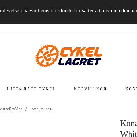
a upplevelsen på vår hemsida. Om du fortsätter att använda den h
HITTA RÄTT CYKEL
KÖPVILLKOR
KON
osstrailcyklar
/
Kona Splice DL
Kona
Whit