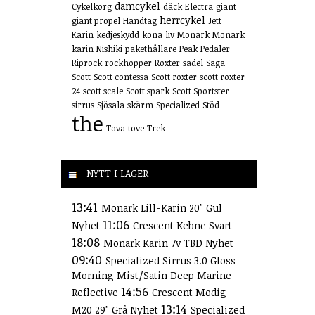
damcykel
Cykelkorg
däck
Electra
giant
herrcykel
giant propel
Handtag
Jett
Karin
kedjeskydd
kona
liv
Monark
Monark
karin
Nishiki
pakethållare
Peak
Pedaler
Riprock
rockhopper
Roxter
sadel
Saga
Scott
Scott contessa
Scott roxter
scott roxter
24
scott scale
Scott spark
Scott Sportster
sirrus
Sjösala
skärm
Specialized
Stöd
the
Tova
tove
Trek
NYTT I LAGER
13:41
Monark Lill-Karin 20" Gul
11:06
Nyhet
Crescent Kebne Svart
18:08
Monark Karin 7v TBD Nyhet
09:40
Specialized Sirrus 3.0 Gloss
Morning Mist/Satin Deep Marine
14:56
Reflective
Crescent Modig
13:14
M20 29" Grå Nyhet
Specialized