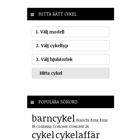
HITTA RÄTT CYKEL
1. Välj modell
2. Välj cykeltyp
3. Välj hjulstorlek
POPULÄRA SÖKORD
barncykel
Bianchi
Bmx
Bmx
18
Contessa
Crescent
Crescent 24
cykel
cykelaffär