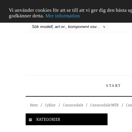
Vi använder cookies för att se till att vi ger dig den bäst
godkänner detta.
Mer information
START
Hem
/
Cyklar
/
Cannondale
/
Cannondale MTB
/
Can
KATEGORIER