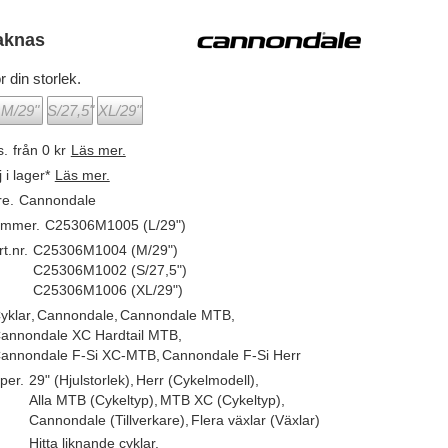
aknas
r din storlek.
M/29"
S/27,5"
XL/29"
s.
från 0 kr
Läs mer.
j i lager*
Läs mer.
re.
Cannondale
ummer.
C25306M1005 (L/29")
t.nr.
C25306M1004 (M/29")
C25306M1002 (S/27,5")
C25306M1006 (XL/29")
yklar
,
Cannondale
,
Cannondale MTB
,
annondale XC Hardtail MTB
,
annondale F-Si XC-MTB
,
Cannondale F-Si Herr
per.
29" (Hjulstorlek)
,
Herr (Cykelmodell)
,
Alla MTB (Cykeltyp)
,
MTB XC (Cykeltyp)
,
Cannondale (Tillverkare)
,
Flera växlar (Växlar)
Hitta liknande cyklar.