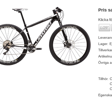
Pris s
Klicka fö
L/29"
Leveran
Lager.
E
Tillverka
Artikeln
Övriga ar
Tillhör.
C
C
C
Egenska