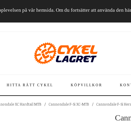
a upplevelsen på vår hemsida. Om du fortsätter att använda den h
HITTA RÄTT CYKEL
KÖPVILLKOR
KON
nondale XC Hardtail MTB
/
Cannondale F-Si XC-MTB
/
Cannondale F-Si Her
Cann