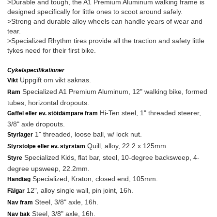
>Durable and tough, the A1 Premium Aluminum walking frame is
designed specifically for little ones to scoot around safely.
>Strong and durable alloy wheels can handle years of wear and
tear.
>Specialized Rhythm tires provide all the traction and safety little
tykes need for their first bike.
Cykelspecifikationer
Uppgift om vikt saknas.
Vikt
Specialized A1 Premium Aluminum, 12" walking bike, formed
Ram
tubes, horizontal dropouts.
Hi-Ten steel, 1" threaded steerer,
Gaffel eller ev. stötdämpare fram
3/8" axle dropouts.
1" threaded, loose ball, w/ lock nut.
Styrlager
Quill, alloy, 22.2 x 125mm.
Styrstolpe eller ev. styrstam
Specialized Kids, flat bar, steel, 10-degree backsweep, 4-
Styre
degree upsweep, 22.2mm.
Specialized, Kraton, closed end, 105mm.
Handtag
12", alloy single wall, pin joint, 16h.
Fälgar
Steel, 3/8" axle, 16h.
Nav fram
Steel, 3/8" axle, 16h.
Nav bak