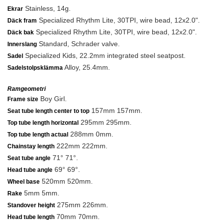
Stainless, 14g.
Ekrar
Specialized Rhythm Lite, 30TPI, wire bead, 12x2.0".
Däck fram
Specialized Rhythm Lite, 30TPI, wire bead, 12x2.0".
Däck bak
Standard, Schrader valve.
Innerslang
Specialized Kids, 22.2mm integrated steel seatpost.
Sadel
Alloy, 25.4mm.
Sadelstolpsklämma
Ramgeometri
Boy Girl.
Frame size
157mm 157mm.
Seat tube length center to top
295mm 295mm.
Top tube length horizontal
288mm 0mm.
Top tube length actual
222mm 222mm.
Chainstay length
71° 71°.
Seat tube angle
69° 69°.
Head tube angle
520mm 520mm.
Wheel base
5mm 5mm.
Rake
275mm 226mm.
Standover height
70mm 70mm.
Head tube length