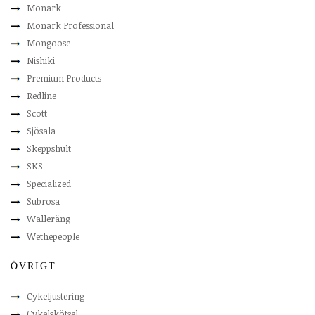
Monark
Monark Professional
Mongoose
Nishiki
Premium Products
Redline
Scott
Sjösala
Skeppshult
SKS
Specialized
Subrosa
Walleräng
Wethepeople
ÖVRIGT
Cykeljustering
Cykelskötsel