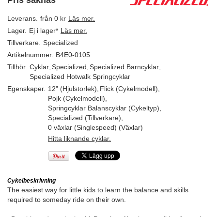
Pris saknas
Leverans.
från 0 kr
Läs mer.
Lager.
Ej i lager*
Läs mer.
Tillverkare.
Specialized
Artikelnummer.
B4E0-0105
Tillhör.
Cyklar
,
Specialized
,
Specialized Barncyklar
,
Specialized Hotwalk Springcyklar
Egenskaper.
12" (Hjulstorlek)
,
Flick (Cykelmodell)
,
Pojk (Cykelmodell)
,
Springcyklar Balanscyklar (Cykeltyp)
,
Specialized (Tillverkare)
,
0 växlar (Singlespeed) (Växlar)
Hitta liknande cyklar.
Cykelbeskrivning
The easiest way for little kids to learn the balance and skills
required to someday ride on their own.