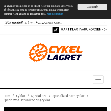
Vi använder cookies för att se till att vi ger dig den bästa upplevelsen
Jag förstår
på vår hemsida. Om du fortsätter att använda den här webbplatsen
kommer vi att anta att du godkänner detta.
Mer information
0 ARTIKLAR I VARUKORGEN - 0:-
Toggle
navigation
Hem
/
Cyklar
/
Specialized
/
Specialized Barncyklar
/
Specialized Hotwalk Springcyklar