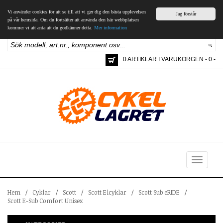
Vi använder cookies för att se till att vi ger dig den bästa upplevelsen
Jag förstår
på vår hemsida. Om du fortsätter att använda den här webbplatsen
kommer vi att anta att du godkänner detta.
Mer information
0 ARTIKLAR I VARUKORGEN - 0:-
Toggle
navigation
Hem
/
Cyklar
/
Scott
/
Scott Elcyklar
/
Scott Sub eRIDE
/
Scott E-Sub Comfort Unisex