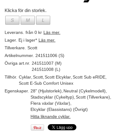
Klicka för din storlek.
S
M
L
Leverans.
från 0 kr
Läs mer.
Lager.
Ej i lager*
Läs mer.
Tillverkare.
Scott
Artikelnummer.
241511006 (S)
Övriga art.nr.
241511007 (M)
241511008 (L)
Tillhör.
Cyklar
,
Scott
,
Scott Elcyklar
,
Scott Sub eRIDE
,
Scott E-Sub Comfort Unisex
Egenskaper.
28" (Hjulstorlek)
,
Neutral (Cykelmodell)
,
Stadscyklar (Cykeltyp)
,
Scott (Tillverkare)
,
Flera växlar (Växlar)
,
Elcyklar (Elassistans) (Övrigt)
Hitta liknande cyklar.