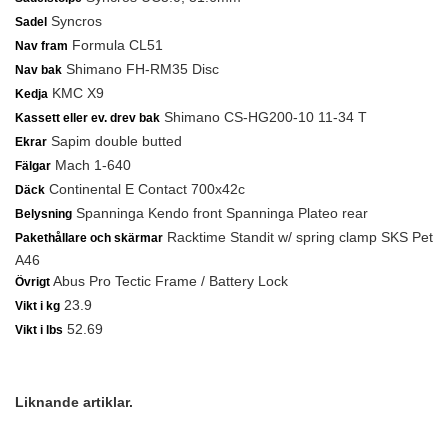
Syncros
Sadel
Formula CL51
Nav fram
Shimano FH-RM35 Disc
Nav bak
KMC X9
Kedja
Shimano CS-HG200-10 11-34 T
Kassett eller ev. drev bak
Sapim double butted
Ekrar
Mach 1-640
Fälgar
Continental E Contact 700x42c
Däck
Spanninga Kendo front Spanninga Plateo rear
Belysning
Racktime Standit w/ spring clamp SKS Pet
Pakethållare och skärmar
A46
Abus Pro Tectic Frame / Battery Lock
Övrigt
23.9
Vikt i kg
52.69
Vikt i lbs
Liknande artiklar.