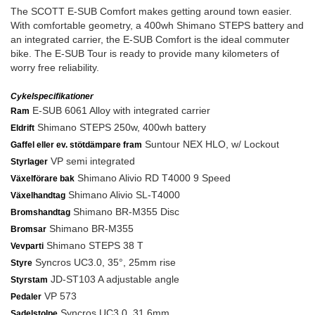
The SCOTT E-SUB Comfort makes getting around town easier.
With comfortable geometry, a 400wh Shimano STEPS battery and
an integrated carrier, the E-SUB Comfort is the ideal commuter
bike. The E-SUB Tour is ready to provide many kilometers of
worry free reliability.
Cykelspecifikationer
E-SUB 6061 Alloy with integrated carrier
Ram
Shimano STEPS 250w, 400wh battery
Eldrift
Suntour NEX HLO, w/ Lockout
Gaffel eller ev. stötdämpare fram
VP semi integrated
Styrlager
Shimano Alivio RD T4000 9 Speed
Växelförare bak
Shimano Alivio SL-T4000
Växelhandtag
Shimano BR-M355 Disc
Bromshandtag
Shimano BR-M355
Bromsar
Shimano STEPS 38 T
Vevparti
Syncros UC3.0, 35°, 25mm rise
Styre
JD-ST103 A adjustable angle
Styrstam
VP 573
Pedaler
Syncros UC3.0, 31.6mm
Sadelstolpe