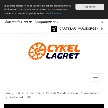
Vi använder cookies för att se till att vi ger dig den bästa upplevelsen
Jag förstår
på vår hemsida. Om du fortsätter att använda den här webbplatsen
kommer vi att anta att du godkänner detta.
Mer information
0 ARTIKLAR I VARUKORGEN - 0:-
Toggle
navigation
Hem
/
Cyklar
/
Ecoride
/
Ecoride Standardcyklar
/
Ambassador
/
Ambassador 28"