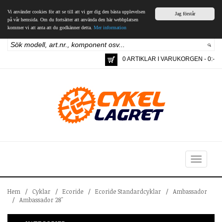
Vi använder cookies för att se till att vi ger dig den bästa upplevelsen
Jag förstår
på vår hemsida. Om du fortsätter att använda den här webbplatsen
kommer vi att anta att du godkänner detta.
Mer information
0 ARTIKLAR I VARUKORGEN - 0:-
Toggle
navigation
Hem
/
Cyklar
/
Ecoride
/
Ecoride Standardcyklar
/
Ambassador
/
Ambassador 28"