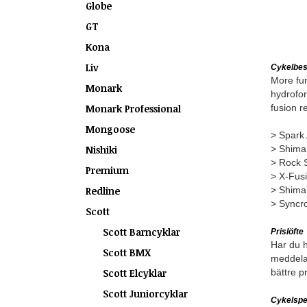
Globe
GT
Kona
Liv
Cykelbes
More fun
Monark
hydrofor
Monark Professional
fusion r
Mongoose
> Spark
Nishiki
> Shima
> Rock 
Premium
> X-Fus
Redline
> Shima
> Syncr
Scott
Scott Barncyklar
Prislöfte
Har du hi
Scott BMX
meddela
Scott Elcyklar
bättre p
Scott Juniorcyklar
Cykelspec