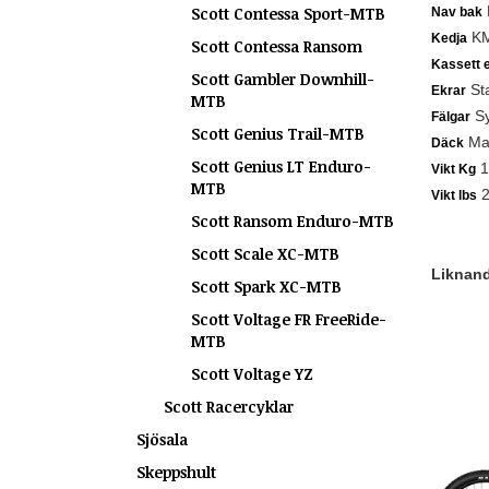
Scott Contessa Sport-MTB
Nav bak
KM
Kedja
Scott Contessa Ransom
Kassett e
Scott Gambler Downhill-
Sta
Ekrar
MTB
Sy
Fälgar
Scott Genius Trail-MTB
Max
Däck
Scott Genius LT Enduro-
1
Vikt Kg
MTB
2
Vikt lbs
Scott Ransom Enduro-MTB
Scott Scale XC-MTB
Liknande
Scott Spark XC-MTB
Scott Voltage FR FreeRide-
MTB
Scott Voltage YZ
Scott Racercyklar
Sjösala
Skeppshult