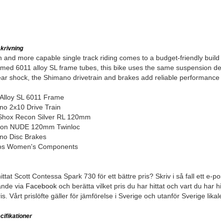
krivning
 and more capable single track riding comes to a budget-friendly buil
med 6011 alloy SL frame tubes, this bike uses the same suspension des
ear shock, the Shimano drivetrain and brakes add reliable performance 
 Alloy SL 6011 Frame
no 2x10 Drive Train
Shox Recon Silver RL 120mm
ion NUDE 120mm Twinloc
no Disc Brakes
os Women's Components
ttat Scott Contessa Spark 730 för ett bättre pris? Skriv i så fall ett e-pos
nde via
Facebook
och berätta vilket pris du har hittat och vart du har hit
ris. Vårt prislöfte gäller för jämförelse i Sverige och utanför Sverige lika
ifikationer