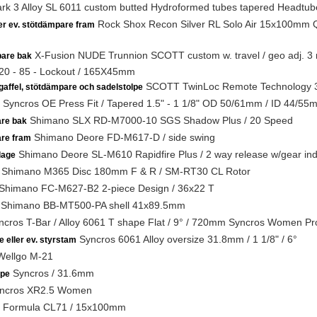
rk 3 Alloy SL 6011 custom butted Hydroformed tubes tapered Headtu
Rock Shox Recon Silver RL Solo Air 15x100mm QR
ler ev. stötdämpare fram
X-Fusion NUDE Trunnion SCOTT custom w. travel / geo adj. 3 m
are bak
120 - 85 - Lockout / 165X45mm
SCOTT TwinLoc Remote Technology 
gaffel, stötdämpare och sadelstolpe
Syncros OE Press Fit / Tapered 1.5" - 1 1/8" OD 50/61mm / ID 44/55
Shimano SLX RD-M7000-10 SGS Shadow Plus / 20 Speed
are bak
Shimano Deore FD-M617-D / side swing
are fram
Shimano Deore SL-M610 Rapidfire Plus / 2 way release w/gear ind
lage
Shimano M365 Disc 180mm F & R / SM-RT30 CL Rotor
Shimano FC-M627-B2 2-piece Design / 36x22 T
Shimano BB-MT500-PA shell 41x89.5mm
cros T-Bar / Alloy 6061 T shape Flat / 9° / 720mm Syncros Women Pr
Syncros 6061 Alloy oversize 31.8mm / 1 1/8" / 6°
e eller ev. styrstam
ellgo M-21
Syncros / 31.6mm
lpe
ncros XR2.5 Women
Formula CL71 / 15x100mm