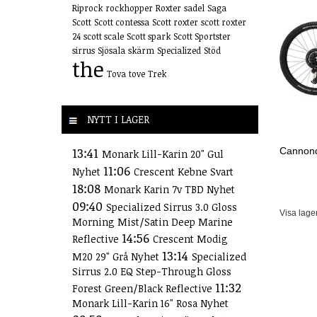
Riprock
rockhopper
Roxter
sadel
Saga
Scott
Scott contessa
Scott roxter
scott roxter
24
scott scale
Scott spark
Scott Sportster
sirrus
Sjösala
skärm
Specialized
Stöd
the
Tova
tove
Trek
NYTT I LAGER
13:41
Cannond
Monark Lill-Karin 20" Gul
11:06
Nyhet
Crescent Kebne Svart
18:08
Monark Karin 7v TBD Nyhet
09:40
Specialized Sirrus 3.0 Gloss
Visa lage
Morning Mist/Satin Deep Marine
14:56
Reflective
Crescent Modig
13:14
M20 29" Grå Nyhet
Specialized
Sirrus 2.0 EQ Step-Through Gloss
11:32
Forest Green/Black Reflective
Monark Lill-Karin 16" Rosa Nyhet