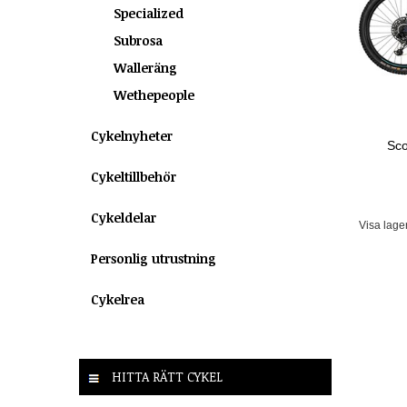
Specialized
Subrosa
Walleräng
Wethepeople
Cykelnyheter
Sco
Cykeltillbehör
Cykeldelar
Visa lage
Personlig utrustning
Cykelrea
HITTA RÄTT CYKEL