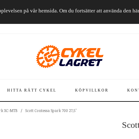
a upplevelsen på vår hemsida. Om du fortsätter att använda den h
HITTA RÄTT CYKEL
KÖPVILLKOR
KON
ark XC-MTB
/
Scott Contessa Spark 700 27,5"
Scot