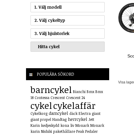
1. Välj modell
2. Välj cykeltyp
3. Välj hjulstorlek
Sco
POPULÄRA SÖKORD
Visa lage
barncykel
Bianchi
Bmx
Bmx
18
Contessa
Crescent
Crescent 24
cykel
cykelaffär
damcykel
Cykelkorg
däck
Electra
giant
herrcykel
giant propel
Handtag
Jett
Karin
kedjeskydd
kona
liv
Monark
Monark
karin
Nishiki
pakethållare
Peak
Pedaler