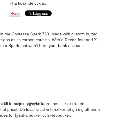
Hitta liknande cyklar.
d in the Contessa Spark 730. Made with custom butted,
igns as its carbon cousins. With a Recon fork and X-
to a Spark that won’t burn your bank account.
t till
forsaljning@cykellagret.se
eller skicka ett
tat priset. Då lovar vi att vi försöker att ge dig ett ännu
ledes för fysiska butiker och webbutiker.