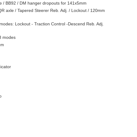
be / BB92 / DM hanger dropouts for 141x5mm
 axle / Tapered Steerer Reb. Adj. / Lockout / 120mm
odes: Lockout - Traction Control -Descend Reb. Adj.
3 modes
mm
icator
o