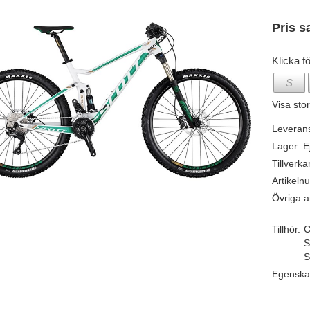
Pris s
Klicka fö
S
Visa sto
Leveran
Lager.
E
Tillverka
Artikeln
Övriga ar
Tillhör.
C
S
S
Egenska