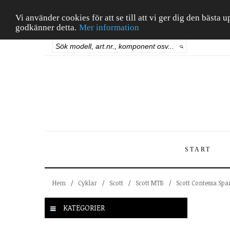
Vi använder cookies för att se till att vi ger dig den bäst
godkänner detta.
Mer information
START
Hem
/
Cyklar
/
Scott
/
Scott MTB
/
Scott Contessa Sp
KATEGORIER