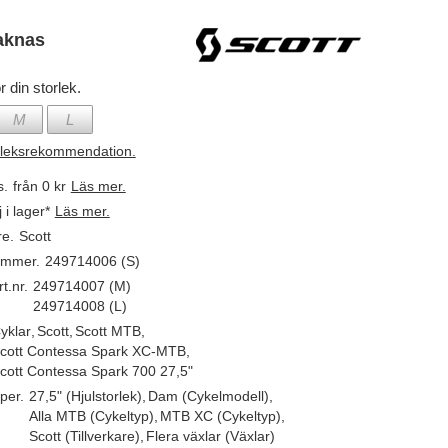
aknas
r din storlek.
M
L
rleksrekommendation.
s.
från 0 kr
Läs mer.
j i lager*
Läs mer.
re.
Scott
ummer.
249714006 (S)
t.nr.
249714007 (M)
249714008 (L)
yklar
,
Scott
,
Scott MTB
,
cott Contessa Spark XC-MTB
,
cott Contessa Spark 700 27,5"
per.
27,5" (Hjulstorlek)
,
Dam (Cykelmodell)
,
Alla MTB (Cykeltyp)
,
MTB XC (Cykeltyp)
,
Scott (Tillverkare)
,
Flera växlar (Växlar)