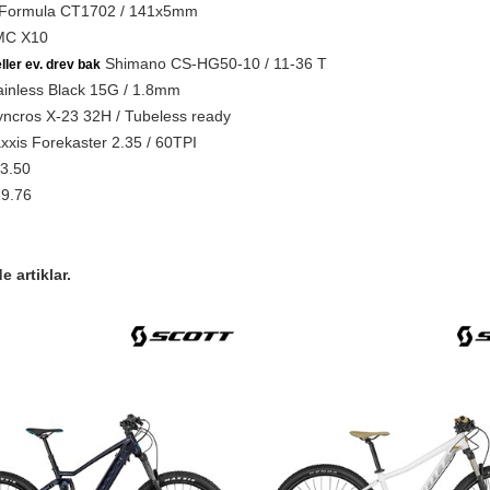
Formula CT1702 / 141x5mm
C X10
Shimano CS-HG50-10 / 11-36 T
ller ev. drev bak
inless Black 15G / 1.8mm
ncros X-23 32H / Tubeless ready
xis Forekaster 2.35 / 60TPI
3.50
9.76
 artiklar.