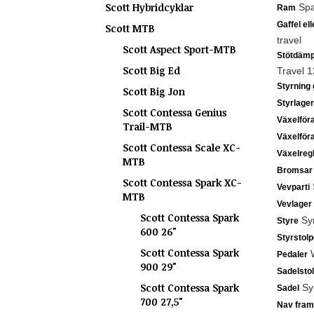
Scott Hybridcyklar
Spa
Ram
Gaffel el
Scott MTB
travel
Scott Aspect Sport-MTB
Stötdämp
Scott Big Ed
Travel 
Styrning 
Scott Big Jon
Styrlager
Scott Contessa Genius
Växelför
Trail-MTB
Växelför
Scott Contessa Scale XC-
Växelreg
MTB
Bromsar
Scott Contessa Spark XC-
Vevparti
MTB
Vevlager
Scott Contessa Spark
Syn
Styre
600 26"
Styrstolp
Scott Contessa Spark
W
Pedaler
900 29"
Sadelsto
Scott Contessa Spark
Sy
Sadel
700 27,5"
Nav fram