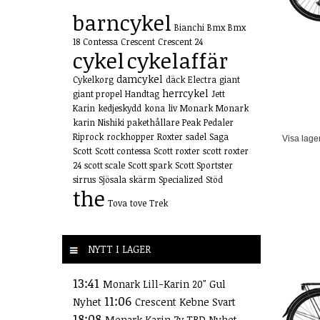
barncykel
Bianchi
Bmx
Bmx
18
Contessa
Crescent
Crescent 24
cykel
cykelaffär
damcykel
Cykelkorg
däck
Electra
giant
herrcykel
giant propel
Handtag
Jett
Karin
kedjeskydd
kona
liv
Monark
Monark
karin
Nishiki
pakethållare
Peak
Pedaler
Riprock
rockhopper
Roxter
sadel
Saga
Visa lage
Scott
Scott contessa
Scott roxter
scott roxter
24
scott scale
Scott spark
Scott Sportster
sirrus
Sjösala
skärm
Specialized
Stöd
the
Tova
tove
Trek
NYTT I LAGER
13:41
Monark Lill-Karin 20" Gul
11:06
Nyhet
Crescent Kebne Svart
18:08
Monark Karin 7v TBD Nyhet