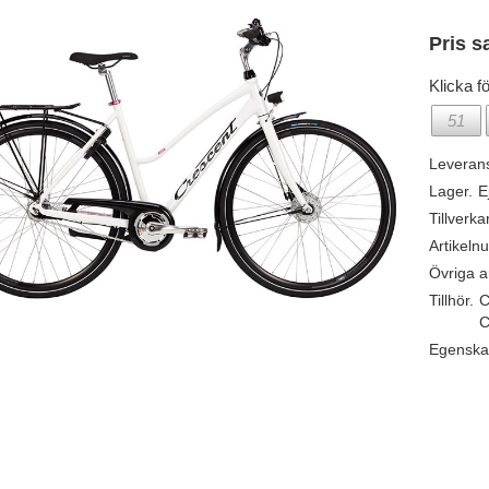
Pris s
Klicka fö
51
Leveran
Lager.
E
Tillverka
Artikeln
Övriga ar
Tillhör.
C
C
Egenska