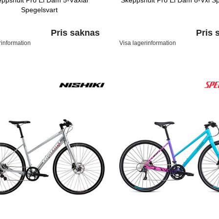
ppshult Pro El Dam 5-Växlar
Skeppshult Pro El Dam 8-Vxl Sp
Spegelsvart
Pris saknas
Pris 
rinformation
Visa lagerinformation