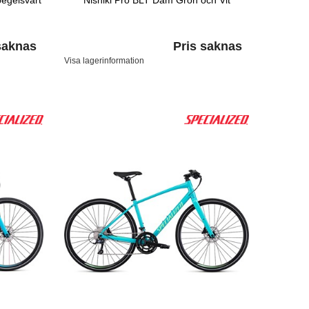
egelsvart
Nishiki Pro BLT Dam Grön och Vit
saknas
Pris saknas
Visa lagerinformation