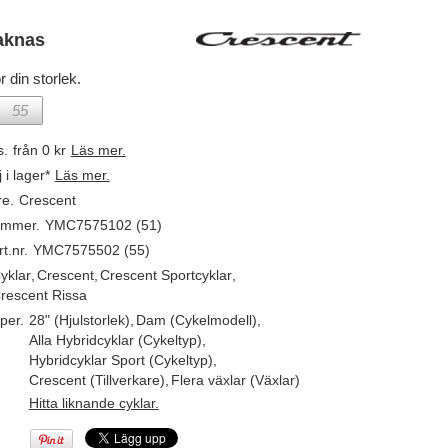
aknas
r din storlek.
55
s.
från 0 kr
Läs mer.
j i lager*
Läs mer.
re.
Crescent
ummer.
YMC7575102 (51)
t.nr.
YMC7575502 (55)
yklar
,
Crescent
,
Crescent Sportcyklar
,
rescent Rissa
per.
28" (Hjulstorlek)
,
Dam (Cykelmodell)
,
Alla Hybridcyklar (Cykeltyp)
,
Hybridcyklar Sport (Cykeltyp)
,
Crescent (Tillverkare)
,
Flera växlar (Växlar)
Hitta liknande cyklar.