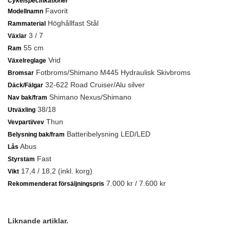
Cykelspecifikationer
Favorit
Modellnamn
Höghållfast Stål
Rammaterial
3 / 7
Växlar
55 cm
Ram
Vrid
Växelreglage
Fotbroms/Shimano M445 Hydraulisk Skivbroms
Bromsar
32-622 Road Cruiser/Alu silver
Däck/Fälgar
Shimano Nexus/Shimano
Nav bak/fram
38/18
Utväxling
Thun
Vevparti/vev
Batteribelysning LED/LED
Belysning bak/fram
Abus
Lås
Fast
Styrstam
17,4 / 18,2 (inkl. korg)
Vikt
7.000 kr / 7.600 kr
Rekommenderat försäljningspris
Liknande artiklar.