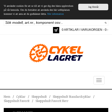
Vi använder cookies för att se till att vi ger dig den bästa upplevelsen
Jag förstår
på vår hemsida. Om du fortsätter att använda den här webbplatsen
kommer vi att anta att du godkänner detta.
Mer information
0 ARTIKLAR I VARUKORGEN - 0:-
Toggle
navigation
Hem
/
Cyklar
/
Skeppshult
/
Skeppshult Standardcyklar
/
Skeppshult Favorit
/
Skeppshult Favorit Herr