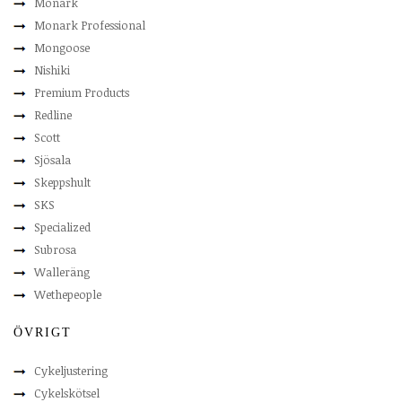
Monark
Monark Professional
Mongoose
Nishiki
Premium Products
Redline
Scott
Sjösala
Skeppshult
SKS
Specialized
Subrosa
Walleräng
Wethepeople
ÖVRIGT
Cykeljustering
Cykelskötsel