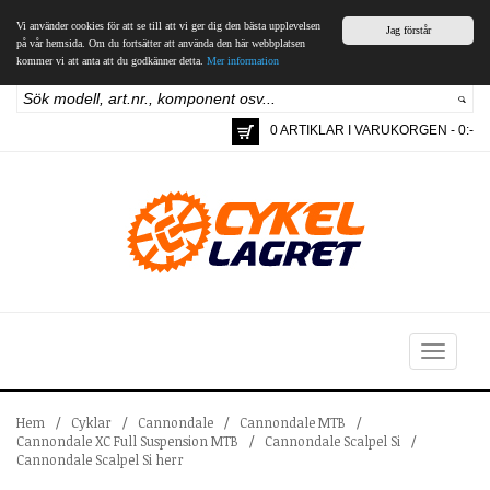
Vi använder cookies för att se till att vi ger dig den bästa upplevelsen
Jag förstår
på vår hemsida. Om du fortsätter att använda den här webbplatsen
kommer vi att anta att du godkänner detta.
Mer information
0 ARTIKLAR I VARUKORGEN - 0:-
Toggle
navigation
Hem
/
Cyklar
/
Cannondale
/
Cannondale MTB
/
Cannondale XC Full Suspension MTB
/
Cannondale Scalpel Si
/
Cannondale Scalpel Si herr