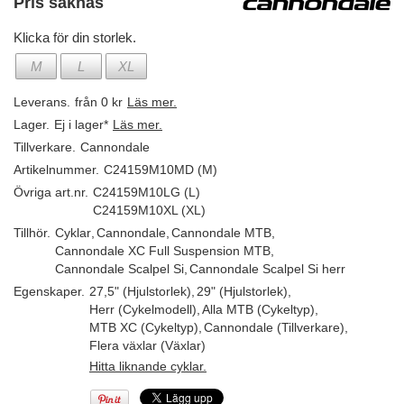
Pris saknas
Klicka för din storlek.
M
L
XL
Leverans.
från 0 kr
Läs mer.
Lager.
Ej i lager*
Läs mer.
Tillverkare.
Cannondale
Artikelnummer.
C24159M10MD (M)
Övriga art.nr.
C24159M10LG (L)
C24159M10XL (XL)
Tillhör.
Cyklar
,
Cannondale
,
Cannondale MTB
,
Cannondale XC Full Suspension MTB
,
Cannondale Scalpel Si
,
Cannondale Scalpel Si herr
Egenskaper.
27,5" (Hjulstorlek)
,
29" (Hjulstorlek)
,
Herr (Cykelmodell)
,
Alla MTB (Cykeltyp)
,
MTB XC (Cykeltyp)
,
Cannondale (Tillverkare)
,
Flera växlar (Växlar)
Hitta liknande cyklar.