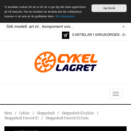
Vi använder cookies för att se till att vi ger dig den bästa upplevelsen
Jag förstår
på vår hemsida. Om du fortsätter att använda den här webbplatsen
kommer vi att anta att du godkänner detta.
Mer information
0 ARTIKLAR I VARUKORGEN - 0:-
Toggle
navigation
Hem
/
Cyklar
/
Skeppshult
/
Skeppshult Elcyklar
/
Skeppshult Favorit El
/
Skeppshult Favorit El Dam