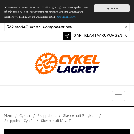
Vi använder cookies för att se till att vi ger dig den bästa upplevelsen
Jag förstår
på vår hemsida. Om du fortsätter att använda den här webbplatsen
kommer vi att anta att du godkänner detta.
Mer information
0 ARTIKLAR I VARUKORGEN - 0:-
Toggle
navigation
Hem
/
Cyklar
/
Skeppshult
/
Skeppshult Elcyklar
/
Skeppshult Cyk El
/
Skeppshult Nova El