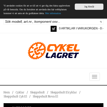
Vi använder cookies för att se till att vi ger dig den bästa upplevelsen
Jag förstår
på vår hemsida. Om du fortsätter att använda den här webbplatsen
kommer vi att anta att du godkänner detta.
Mer information
0 ARTIKLAR I VARUKORGEN - 0:-
Toggle
navigation
Hem
/
Cyklar
/
Skeppshult
/
Skeppshult Elcyklar
/
Skeppshult Cyk El
/
Skeppshult Nova El