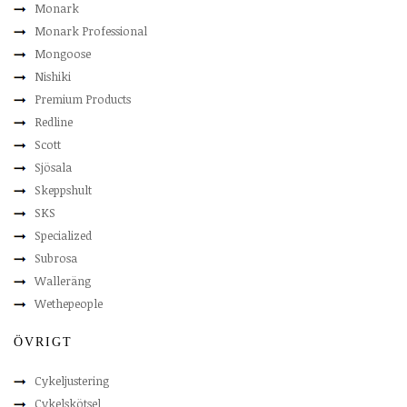
Monark
Monark Professional
Mongoose
Nishiki
Premium Products
Redline
Scott
Sjösala
Skeppshult
SKS
Specialized
Subrosa
Walleräng
Wethepeople
ÖVRIGT
Cykeljustering
Cykelskötsel