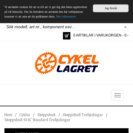
Vi använder cookies för att se till att vi ger dig den bästa upplevelsen
Jag förstår
på vår hemsida. Om du fortsätter att använda den här webbplatsen
kommer vi att anta att du godkänner detta.
Mer information
0 ARTIKLAR I VARUKORGEN - 0:-
Toggle
navigation
Hem
/
Cyklar
/
Skeppshult
/
Skeppshult Trehjulingar
/
Skeppshult S3 16" Standard Trehjulingar