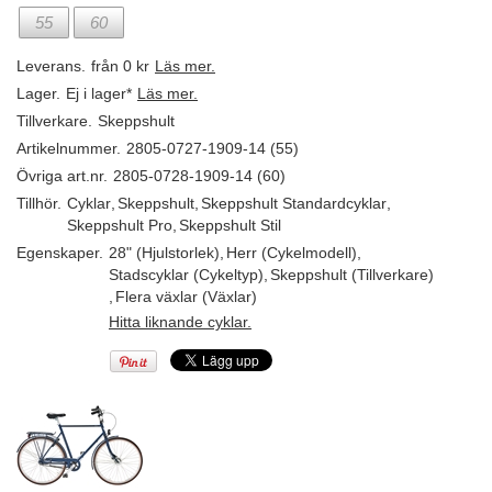
55
60
Leverans.
från 0 kr
Läs mer.
Lager.
Ej i lager*
Läs mer.
Tillverkare.
Skeppshult
Artikelnummer.
2805-0727-1909-14 (55)
Övriga art.nr.
2805-0728-1909-14 (60)
Tillhör.
Cyklar
,
Skeppshult
,
Skeppshult Standardcyklar
,
Skeppshult Pro
,
Skeppshult Stil
Egenskaper.
28" (Hjulstorlek)
,
Herr (Cykelmodell)
,
Stadscyklar (Cykeltyp)
,
Skeppshult (Tillverkare)
,
Flera växlar (Växlar)
Hitta liknande cyklar.