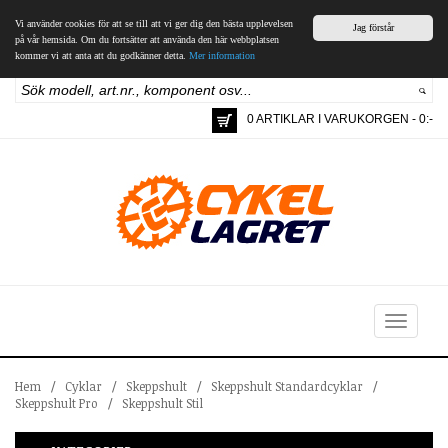
Vi använder cookies för att se till att vi ger dig den bästa upplevelsen
Jag förstår
på vår hemsida. Om du fortsätter att använda den här webbplatsen
kommer vi att anta att du godkänner detta.
Mer information
0 ARTIKLAR I VARUKORGEN - 0:-
Toggle
navigation
Hem
/
Cyklar
/
Skeppshult
/
Skeppshult Standardcyklar
/
Skeppshult Pro
/
Skeppshult Stil