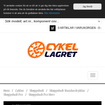
Vi använder cookies för att se till att vi ger dig den bästa upplevelsen
Jag förstår
på vår hemsida. Om du fortsätter att använda den här webbplatsen
kommer vi att anta att du godkänner detta.
Mer information
0 ARTIKLAR I VARUKORGEN - 0:-
Toggle
navigation
Hem
/
Cyklar
/
Skeppshult
/
Skeppshult Standardcyklar
/
Skeppshult Pro
/
Skeppshult Pro Herr