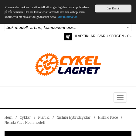
Vi använder cookies för att se till att vi ger dig den bästa upplevelsen
Jag förstår
på vår hemsida. Om du fortsätter att använda den här webbplatsen
kommer vi att anta att du godkänner detta.
Mer information
0 ARTIKLAR I VARUKORGEN - 0:-
Toggle
navigation
Hem
/
Cyklar
/
Nishiki
/
Nishiki Hybridcyklar
/
Nishiki Pace
/
Nishiki Pace Herrmodell