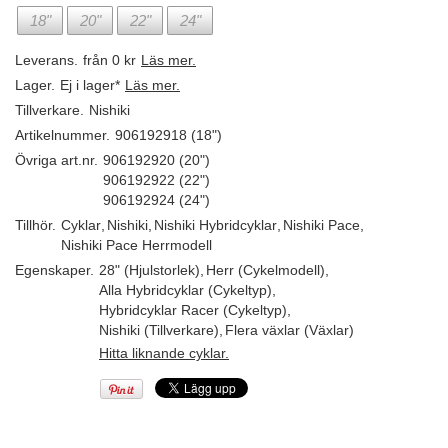
18"
20"
22"
24"
Leverans.
från 0 kr
Läs mer.
Lager.
Ej i lager*
Läs mer.
Tillverkare.
Nishiki
Artikelnummer.
906192918 (18")
Övriga art.nr.
906192920 (20")
906192922 (22")
906192924 (24")
Tillhör.
Cyklar
,
Nishiki
,
Nishiki Hybridcyklar
,
Nishiki Pace
,
Nishiki Pace Herrmodell
Egenskaper.
28" (Hjulstorlek)
,
Herr (Cykelmodell)
,
Alla Hybridcyklar (Cykeltyp)
,
Hybridcyklar Racer (Cykeltyp)
,
Nishiki (Tillverkare)
,
Flera växlar (Växlar)
Hitta liknande cyklar.