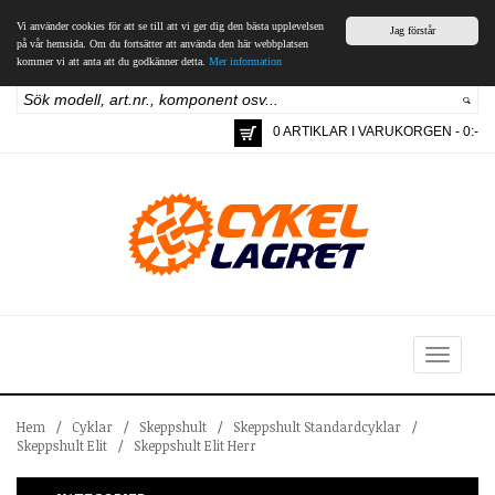
Vi använder cookies för att se till att vi ger dig den bästa upplevelsen
Jag förstår
på vår hemsida. Om du fortsätter att använda den här webbplatsen
kommer vi att anta att du godkänner detta.
Mer information
0 ARTIKLAR I VARUKORGEN - 0:-
Toggle
navigation
Hem
/
Cyklar
/
Skeppshult
/
Skeppshult Standardcyklar
/
Skeppshult Elit
/
Skeppshult Elit Herr