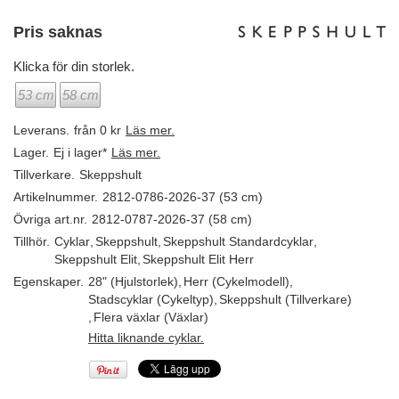
Pris saknas
Klicka för din storlek.
53 cm
58 cm
Leverans.
från 0 kr
Läs mer.
Lager.
Ej i lager*
Läs mer.
Tillverkare.
Skeppshult
Artikelnummer.
2812-0786-2026-37 (53 cm)
Övriga art.nr.
2812-0787-2026-37 (58 cm)
Tillhör.
Cyklar
,
Skeppshult
,
Skeppshult Standardcyklar
,
Skeppshult Elit
,
Skeppshult Elit Herr
Egenskaper.
28" (Hjulstorlek)
,
Herr (Cykelmodell)
,
Stadscyklar (Cykeltyp)
,
Skeppshult (Tillverkare)
,
Flera växlar (Växlar)
Hitta liknande cyklar.