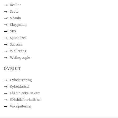
Redline
Scott
Sjösala
Skeppshult
SKS
Specialized
Subrosa
Walleräng
Wethepeople
ÖVRIGT
Cykeljustering
Cykelskötsel
Lås din cykel säkert
!!Nishikiåterkallelse!!
Växeljustering