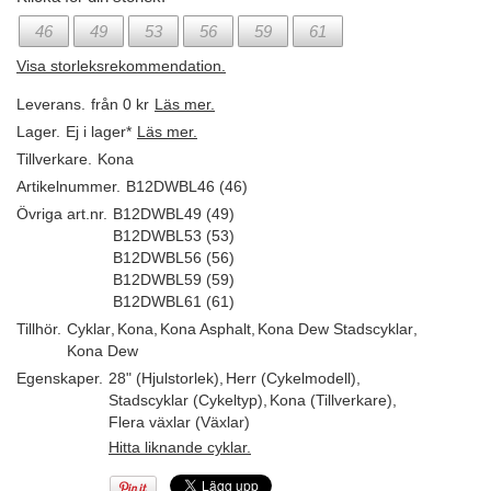
46
49
53
56
59
61
Visa storleksrekommendation.
Leverans.
från 0 kr
Läs mer.
Lager.
Ej i lager*
Läs mer.
Tillverkare.
Kona
Artikelnummer.
B12DWBL46 (46)
Övriga art.nr.
B12DWBL49 (49)
B12DWBL53 (53)
B12DWBL56 (56)
B12DWBL59 (59)
B12DWBL61 (61)
Tillhör.
Cyklar
,
Kona
,
Kona Asphalt
,
Kona Dew Stadscyklar
,
Kona Dew
Egenskaper.
28" (Hjulstorlek)
,
Herr (Cykelmodell)
,
Stadscyklar (Cykeltyp)
,
Kona (Tillverkare)
,
Flera växlar (Växlar)
Hitta liknande cyklar.