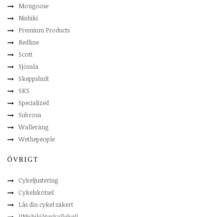
Mongoose
Nishiki
Premium Products
Redline
Scott
Sjösala
Skeppshult
SKS
Specialized
Subrosa
Walleräng
Wethepeople
ÖVRIGT
Cykeljustering
Cykelskötsel
Lås din cykel säkert
!!Nishikiåterkallelse!!