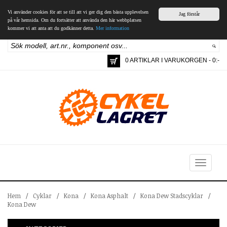
Vi använder cookies för att se till att vi ger dig den bästa upplevelsen
Jag förstår
på vår hemsida. Om du fortsätter att använda den här webbplatsen
kommer vi att anta att du godkänner detta.
Mer information
0 ARTIKLAR I VARUKORGEN - 0:-
Toggle
navigation
Hem
/
Cyklar
/
Kona
/
Kona Asphalt
/
Kona Dew Stadscyklar
/
Kona Dew