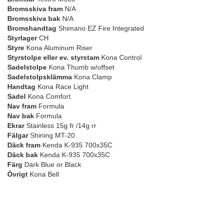
Bromsskiva fram
N/A
Bromsskiva bak
N/A
Bromshandtag
Shimano EZ Fire Integrated
Styrlager
CH
Styre
Kona Aluminum Riser
Styrstolpe eller ev. styrstam
Kona Control
Sadelstolpe
Kona Thumb w/offset
Sadelstolpsklämma
Kona Clamp
Handtag
Kona Race Light
Sadel
Kona Comfort
Nav fram
Formula
Nav bak
Formula
Ekrar
Stainless 15g fr /14g rr
Fälgar
Shining MT-20
Däck fram
Kenda K-935 700x35C
Däck bak
Kenda K-935 700x35C
Färg
Dark Blue or Black
Övrigt
Kona Bell