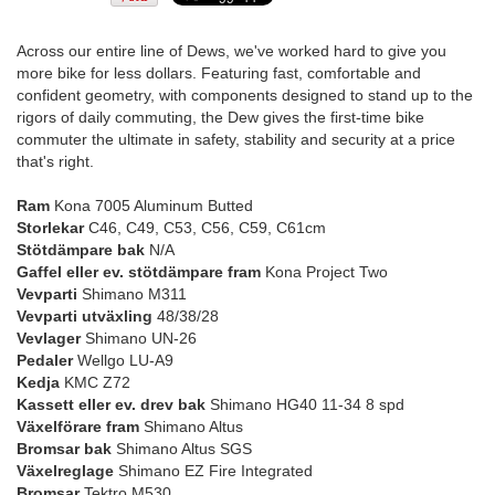
Across our entire line of Dews, we've worked hard to give you
more bike for less dollars. Featuring fast, comfortable and
confident geometry, with components designed to stand up to the
rigors of daily commuting, the Dew gives the first-time bike
commuter the ultimate in safety, stability and security at a price
that's right.
Ram
Kona 7005 Aluminum Butted
Storlekar
C46, C49, C53, C56, C59, C61cm
Stötdämpare bak
N/A
Gaffel eller ev. stötdämpare fram
Kona Project Two
Vevparti
Shimano M311
Vevparti utväxling
48/38/28
Vevlager
Shimano UN-26
Pedaler
Wellgo LU-A9
Kedja
KMC Z72
Kassett eller ev. drev bak
Shimano HG40 11-34 8 spd
Växelförare fram
Shimano Altus
Bromsar bak
Shimano Altus SGS
Växelreglage
Shimano EZ Fire Integrated
Bromsar
Tektro M530