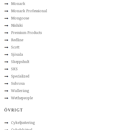
Monark
Monark Professional
Mongoose
Nishiki
Premium Products
Redline
Scott
Sjösala
Skeppshult
SKS
Specialized
Subrosa
Walleräng
Wethepeople
ÖVRIGT
Cykeljustering
Cykelskötsel