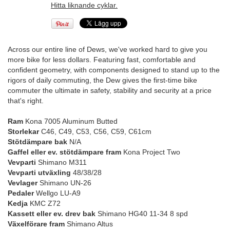
Hitta liknande cyklar.
Across our entire line of Dews, we've worked hard to give you
more bike for less dollars. Featuring fast, comfortable and
confident geometry, with components designed to stand up to the
rigors of daily commuting, the Dew gives the first-time bike
commuter the ultimate in safety, stability and security at a price
that's right.
Ram
Kona 7005 Aluminum Butted
Storlekar
C46, C49, C53, C56, C59, C61cm
Stötdämpare bak
N/A
Gaffel eller ev. stötdämpare fram
Kona Project Two
Vevparti
Shimano M311
Vevparti utväxling
48/38/28
Vevlager
Shimano UN-26
Pedaler
Wellgo LU-A9
Kedja
KMC Z72
Kassett eller ev. drev bak
Shimano HG40 11-34 8 spd
Växelförare fram
Shimano Altus