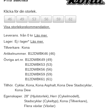
Pris saknas
Klicka för din storlek.
46
49
53
56
59
61
Visa storleksrekommendation.
Leverans.
från 0 kr
Läs mer.
Lager.
Ej i lager*
Läs mer.
Tillverkare.
Kona
Artikelnummer.
B12DWBK46 (46)
Övriga art.nr.
B12DWBK49 (49)
B12DWBK53 (53)
B12DWBK56 (56)
B12DWBK59 (59)
B12DWBK61 (61)
Tillhör.
Cyklar
,
Kona
,
Kona Asphalt
,
Kona Dew Stadscyklar
,
Kona Dew
Egenskaper.
28" (Hjulstorlek)
,
Herr (Cykelmodell)
,
Stadscyklar (Cykeltyp)
,
Kona (Tillverkare)
,
Flera växlar (Växlar)