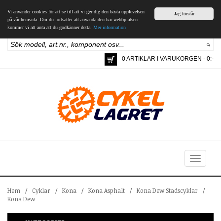
Vi använder cookies för att se till att vi ger dig den bästa upplevelsen
Jag förstår
på vår hemsida. Om du fortsätter att använda den här webbplatsen
kommer vi att anta att du godkänner detta.
Mer information
0 ARTIKLAR I VARUKORGEN - 0:-
Toggle
navigation
Hem
/
Cyklar
/
Kona
/
Kona Asphalt
/
Kona Dew Stadscyklar
/
Kona Dew