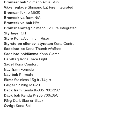
Bromsar bak
Shimano Altus SGS
Växelreglage
Shimano EZ Fire Integrated
Bromsar
Tektro M530
Bromsskiva fram
N/A
Bromsskiva bak
N/A
Bromshandtag
Shimano EZ Fire Integrated
Styrlager
CH
Styre
Kona Aluminum Riser
Styrstolpe eller ev. styrstam
Kona Control
Sadelstolpe
Kona Thumb w/offset
Sadelstolpsklämma
Kona Clamp
Handtag
Kona Race Light
Sadel
Kona Comfort
Nav fram
Formula
Nav bak
Formula
Ekrar
Stainless 15g fr /14g rr
Fälgar
Shining MT-20
Däck fram
Kenda K-935 700x35C
Däck bak
Kenda K-935 700x35C
Färg
Dark Blue or Black
Övrigt
Kona Bell