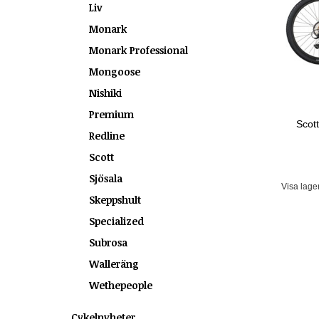
Liv
Monark
Monark Professional
Mongoose
Nishiki
Premium
Scot
Redline
Scott
Sjösala
Visa lage
Skeppshult
Specialized
Subrosa
Walleräng
Wethepeople
Cykelnyheter