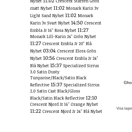
11:02
Nyhet
Crescent Starren Grön
11:02
matt Nyhet
Monark Karin 3v
11:02
Light Sand Nyhet
Monark
14:50
Karin 3v Svart Nyhet
Crescent
11:27
Embla Jr 16" Rosa Nyhet
Monark Lill-Karin 24" Grön Nyhet
11:27
Crescent Embla Jr 20" Blå
03:04
Nyhet
Crescent Elora Grön
10:56
Nyhet
Crescent Embla Jr 24"
15:37
Blå Nyhet
Specialized Sirrus
3.0 Satin Dusty
Turquoise/Black/Satin Black
Ghos
15:37
Reflective
Specialized Sirrus
2.0 Satin Cast Black/Gloss
12:10
Black/Satin Black Reflective
Crescent Njord Jr 16" Orange Nyhet
Visa lage
11:22
Crescent Njord Jr 24" Blå Nyhet