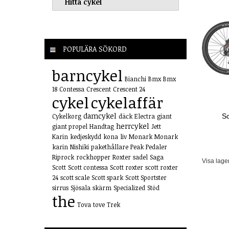
POPULÄRA SÖKORD
barncykel
Bianchi
Bmx
Bmx
18
Contessa
Crescent
Crescent 24
cykel
cykelaffär
damcykel
Cykelkorg
däck
Electra
giant
Sc
herrcykel
giant propel
Handtag
Jett
Karin
kedjeskydd
kona
liv
Monark
Monark
karin
Nishiki
pakethållare
Peak
Pedaler
Riprock
rockhopper
Roxter
sadel
Saga
Visa lage
Scott
Scott contessa
Scott roxter
scott roxter
24
scott scale
Scott spark
Scott Sportster
sirrus
Sjösala
skärm
Specialized
Stöd
the
Tova
tove
Trek