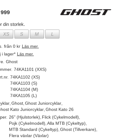
 999
r din storlek.
XS
S
M
L
s.
från 0 kr
Läs mer.
j i lager*
Läs mer.
re.
Ghost
ummer.
74KA1101 (XXS)
t.nr.
74KA1102 (XS)
74KA1103 (S)
74KA1104 (M)
74KA1105 (L)
yklar
,
Ghost
,
Ghost Juniorcyklar
,
host Kato Juniorcyklar
,
Ghost Kato 26
per.
26" (Hjulstorlek)
,
Flick (Cykelmodell)
,
Pojk (Cykelmodell)
,
Alla MTB (Cykeltyp)
,
MTB Standard (Cykeltyp)
,
Ghost (Tillverkare)
,
Flera växlar (Växlar)