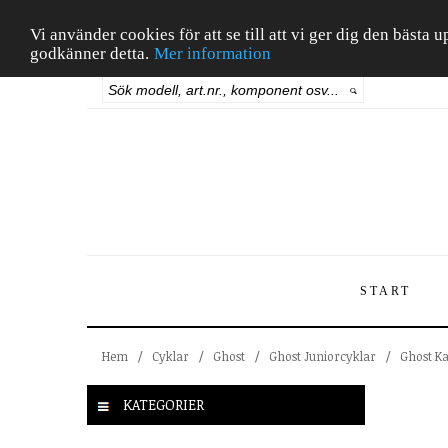
Vi använder cookies för att se till att vi ger dig den bäst
godkänner detta.
Mer information
START
Hem
/
Cyklar
/
Ghost
/
Ghost Juniorcyklar
/
Ghost Ka
KATEGORIER