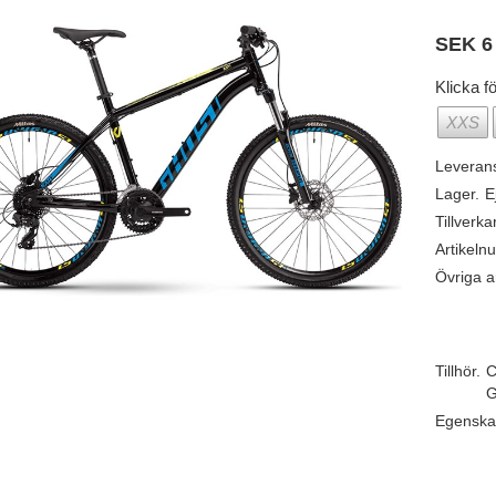
SEK
6
Klicka fö
XXS
Leveran
Lager.
E
Tillverka
Artikeln
Övriga ar
Tillhör.
C
G
Egenska