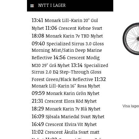
NYTT I LAGER
13:41
Monark Lill-Karin 20" Gul
11:06
Nyhet
Crescent Kebne Svart
18:08
Monark Karin 7v TBD Nyhet
09:40
Specialized Sirrus 3.0 Gloss
Morning Mist/Satin Deep Marine
14:56
Reflective
Crescent Modig
13:14
M20 29" Grå Nyhet
Specialized
Sirrus 2.0 EQ Step-Through Gloss
11:32
Forest Green/Black Reflective
Monark Lill-Karin 16" Rosa Nyhet
09:59
Monark Karin Grön Nyhet
21:31
Crescent Elora Röd Nyhet
Visa lage
18:29
Monark Karin 7v Blå Nyhet
16:09
Sjösala Mariedal Svart Nyhet
16:49
Crescent Elvira Vit Nyhet
11:02
Crescent Åkulla Svart matt