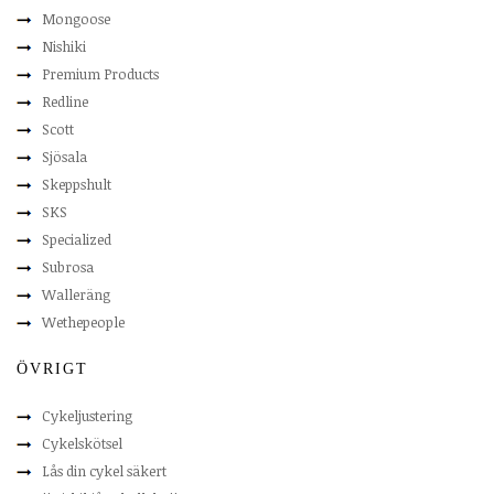
Mongoose
Nishiki
Premium Products
Redline
Scott
Sjösala
Skeppshult
SKS
Specialized
Subrosa
Walleräng
Wethepeople
ÖVRIGT
Cykeljustering
Cykelskötsel
Lås din cykel säkert