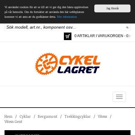
Vi använder cookies för att se till att vi ger dig den bästa upplevelsen
Jag förstår
på vår hemsida. Om du fortsätter att använda den här webbplatsen
kommer vi att anta att du godkänner detta.
Mer information
0 ARTIKLAR I VARUKORGEN - 0:-
Toggle
navigation
Hem
/
Cyklar
/
Bergamont
/
Trekkingcyklar
/
Vitess
/
Vitess Gent