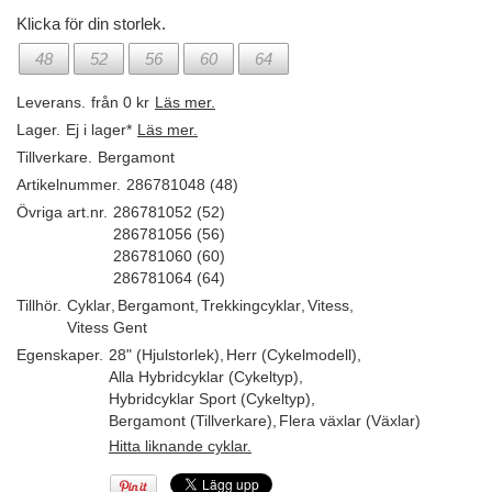
Klicka för din storlek.
48
52
56
60
64
Leverans.
från 0 kr
Läs mer.
Lager.
Ej i lager*
Läs mer.
Tillverkare.
Bergamont
Artikelnummer.
286781048 (48)
Övriga art.nr.
286781052 (52)
286781056 (56)
286781060 (60)
286781064 (64)
Tillhör.
Cyklar
,
Bergamont
,
Trekkingcyklar
,
Vitess
,
Vitess Gent
Egenskaper.
28" (Hjulstorlek)
,
Herr (Cykelmodell)
,
Alla Hybridcyklar (Cykeltyp)
,
Hybridcyklar Sport (Cykeltyp)
,
Bergamont (Tillverkare)
,
Flera växlar (Växlar)
Hitta liknande cyklar.