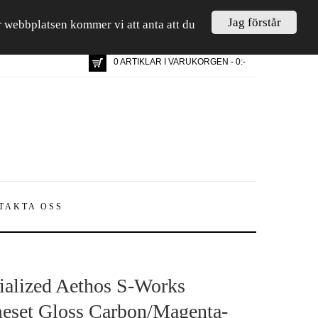
Jag förstår
är webbplatsen kommer vi att anta att du
0 ARTIKLAR I VARUKORGEN - 0:-
TAKTA OSS
ialized Aethos S-Works
eset Gloss Carbon/Magenta-