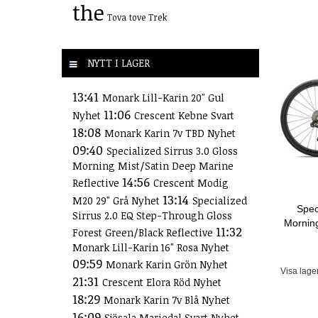
the
Tova
tove
Trek
NYTT I LAGER
13:41
Monark Lill-Karin 20" Gul
11:06
Nyhet
Crescent Kebne Svart
18:08
Monark Karin 7v TBD Nyhet
09:40
Specialized Sirrus 3.0 Gloss
Morning Mist/Satin Deep Marine
14:56
Reflective
Crescent Modig
13:14
M20 29" Grå Nyhet
Specialized
Spec
Sirrus 2.0 EQ Step-Through Gloss
Morning
11:32
Forest Green/Black Reflective
Monark Lill-Karin 16" Rosa Nyhet
09:59
Monark Karin Grön Nyhet
Visa lage
21:31
Crescent Elora Röd Nyhet
18:29
Monark Karin 7v Blå Nyhet
16:09
Sjösala Mariedal Svart Nyhet