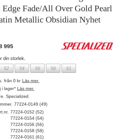
 Edge Fade/All Over Gold Pearl
atin Metallic Obsidian Nyhet
8 995
r din storlek.
52
54
56
58
61
s.
från 0 kr
Läs mer.
j i lager*
Läs mer.
re.
Specialized
ummer.
77224-0149 (49)
t.nr.
77224-0152 (52)
77224-0154 (54)
77224-0156 (56)
77224-0158 (58)
77224-0161 (61)