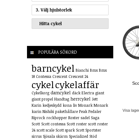
3. Välj hjulstorlek
POPULÄRA SÖKORD
barncykel
Bianchi
Bmx
Bmx
18
Contessa
Crescent
Crescent 24
cykel
cykelaffär
Sco
damcykel
Cykelkorg
däck
Electra
giant
herrcykel
giant propel
Handtag
Jett
Karin
kedjeskydd
kona
liv
Monark
Monark
Visa lage
karin
Nishiki
pakethållare
Peak
Pedaler
Riprock
rockhopper
Roxter
sadel
Saga
Scott
Scott contessa
Scott roxter
scott roxter
24
scott scale
Scott spark
Scott Sportster
sirrus
Sjösala
skärm
Specialized
Stöd