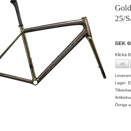
Gold
25/S
SEK
6
Klicka fö
49
Leveran
Lager.
E
Tillverka
Artikeln
Övriga ar