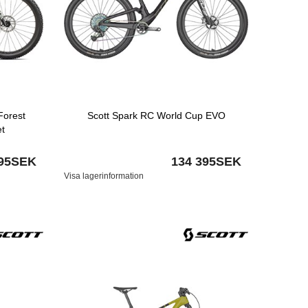
Forest
Scott Spark RC World Cup EVO
et
995SEK
134 395SEK
Visa lagerinformation