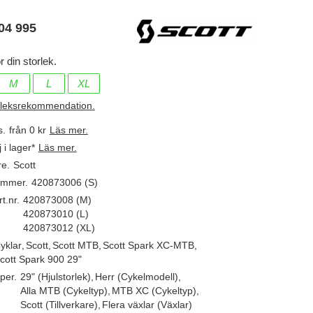
04 995
r din storlek.
M
L
XL
rleksrekommendation.
s.
från 0 kr
Läs mer.
j i lager*
Läs mer.
re.
Scott
ummer.
420873006 (S)
t.nr.
420873008 (M)
420873010 (L)
420873012 (XL)
yklar
,
Scott
,
Scott MTB
,
Scott Spark XC-MTB
,
cott Spark 900 29"
per.
29" (Hjulstorlek)
,
Herr (Cykelmodell)
,
Alla MTB (Cykeltyp)
,
MTB XC (Cykeltyp)
,
Scott (Tillverkare)
,
Flera växlar (Växlar)