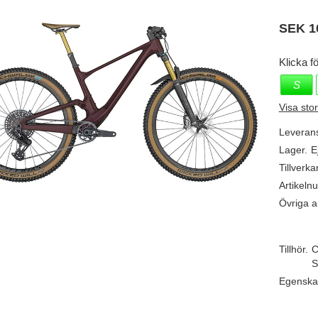
SEK
1
Klicka fö
S
Visa sto
Leveran
Lager.
E
Tillverka
Artikeln
Övriga ar
Tillhör.
C
S
Egenska