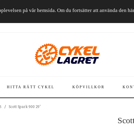
a upplevelsen på vår hemsida. Om du fortsätter att använda den h
HITTA RÄTT CYKEL
KÖPVILLKOR
KON
B
/
Scott Spark 900 29"
Scot