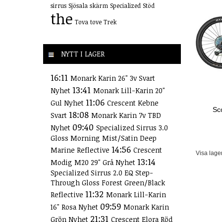
sirrus
Sjösala
skärm
Specialized
Stöd
the
Tova
tove
Trek
NYTT I LAGER
16:11
Monark Karin 26" 3v Svart
13:41
Nyhet
Monark Lill-Karin 20"
11:06
Gul Nyhet
Crescent Kebne
Sc
18:08
Svart
Monark Karin 7v TBD
09:40
Nyhet
Specialized Sirrus 3.0
Gloss Morning Mist/Satin Deep
14:56
Marine Reflective
Crescent
Visa lage
13:14
Modig M20 29" Grå Nyhet
Specialized Sirrus 2.0 EQ Step-
Through Gloss Forest Green/Black
11:32
Reflective
Monark Lill-Karin
09:59
16" Rosa Nyhet
Monark Karin
21:31
Grön Nyhet
Crescent Elora Röd