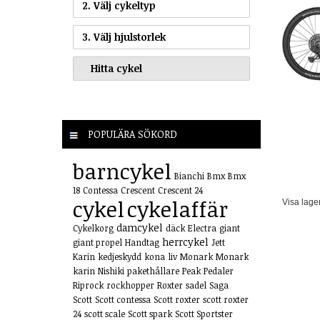
2. Välj cykeltyp
3. Välj hjulstorlek
POPULÄRA SÖKORD
barncykel
Bianchi
Bmx
Bmx
18
Contessa
Crescent
Crescent 24
cykel
cykelaffär
Visa lage
damcykel
Cykelkorg
däck
Electra
giant
herrcykel
giant propel
Handtag
Jett
Karin
kedjeskydd
kona
liv
Monark
Monark
karin
Nishiki
pakethållare
Peak
Pedaler
Riprock
rockhopper
Roxter
sadel
Saga
Scott
Scott contessa
Scott roxter
scott roxter
24
scott scale
Scott spark
Scott Sportster