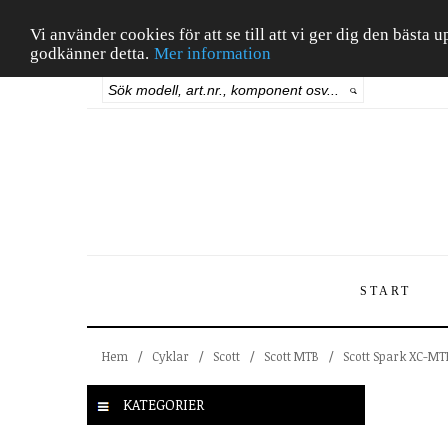
Vi använder cookies för att se till att vi ger dig den bäst
godkänner detta.
Mer information
START
Hem
/
Cyklar
/
Scott
/
Scott MTB
/
Scott Spark XC-MT
KATEGORIER