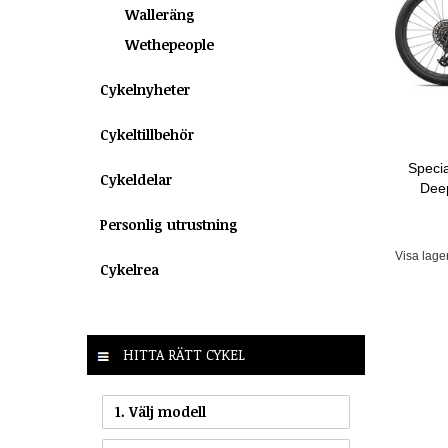
Walleräng
Wethepeople
Cykelnyheter
Cykeltillbehör
Speci
Cykeldelar
Deep
Personlig utrustning
Visa lage
Cykelrea
HITTA RÄTT CYKEL
1. Välj modell