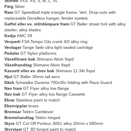
Storlek
XXS, XS, S, M, L, XL
Färg
Silver
Ram
GT Speedball triple triangle frame, Vert. Drop-outs with
replaceable Derailleur hanger, fender eyelets
Gaffel eller ev. stötdämpare fram
GT Baller street fork with alloy
steeler, alloy blades
Kedja
KMC X9
Vevparti
FSA Tempo City crank 42t alloy ring
Vevlager
Tange Seiki ultra light sealed cartridge
Pedaler
GT Nylon platforms
Växelförare bak
Shimano Alivio 9spd
Växelhandtag
Shimano Alivio 9spd
Kassett eller ev. drev bak
Shimano 11-34t 9spd
Hjul
GT Baller 30mm tall aero
Däck
Schwalbe Dureme 700x35c folding with Race Guard
Nav fram
GT Flyer alloy low flange
Nav bak
GT Flyer alloy low flange Cassette
Ekrar
Stainless paint to match
Ekernipplar
brass
Bromsar
Tektro Cantilever
Bromshandtag
Tektro hinged
Styre
GT Cut Off Porteur, 6061 alloy 20mm x 580mm
Styrstam
GT 3D forged paint to match