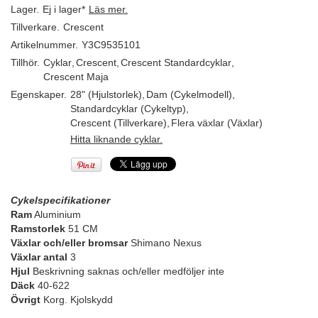
Lager.
Ej i lager*
Läs mer.
Tillverkare.
Crescent
Artikelnummer.
Y3C9535101
Tillhör.
Cyklar
,
Crescent
,
Crescent Standardcyklar
,
Crescent Maja
Egenskaper.
28" (Hjulstorlek)
,
Dam (Cykelmodell)
,
Standardcyklar (Cykeltyp)
,
Crescent (Tillverkare)
,
Flera växlar (Växlar)
Hitta liknande cyklar.
Cykelspecifikationer
Ram
Aluminium
Ramstorlek
51 CM
Växlar och/eller bromsar
Shimano Nexus
Växlar antal
3
Hjul
Beskrivning saknas och/eller medföljer inte
Däck
40-622
Övrigt
Korg. Kjolskydd