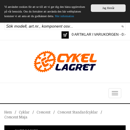
Vi använder cookies för att se till att vi ger dig den bästa upplevelsen
Jag förstår
på vår hemsida. Om du fortsätter att använda den här webbplatsen
kommer vi att anta att du godkänner detta.
Mer information
0 ARTIKLAR I VARUKORGEN - 0:-
Toggle
navigation
Hem
/
Cyklar
/
Crescent
/
Crescent Standardcyklar
/
Crescent Maja