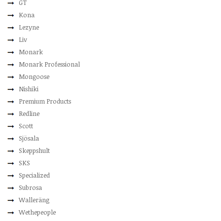
GT
Kona
Lezyne
Liv
Monark
Monark Professional
Mongoose
Nishiki
Premium Products
Redline
Scott
Sjösala
Skeppshult
SKS
Specialized
Subrosa
Walleräng
Wethepeople