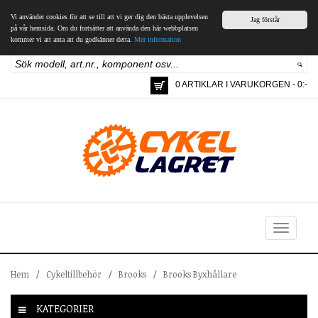
Vi använder cookies för att se till att vi ger dig den bästa upplevelsen
Jag förstår
på vår hemsida. Om du fortsätter att använda den här webbplatsen
kommer vi att anta att du godkänner detta.
Mer information
0 ARTIKLAR I VARUKORGEN - 0:-
Toggle
navigation
Hem
/
Cykeltillbehör
/
Brooks
/
Brooks Byxhållare
KATEGORIER