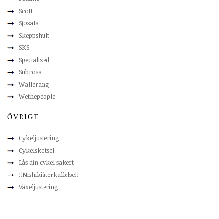
Scott
Sjösala
Skeppshult
SKS
Specialized
Subrosa
Walleräng
Wethepeople
ÖVRIGT
Cykeljustering
Cykelskötsel
Lås din cykel säkert
!!Nishikiåterkallelse!!
Växeljustering