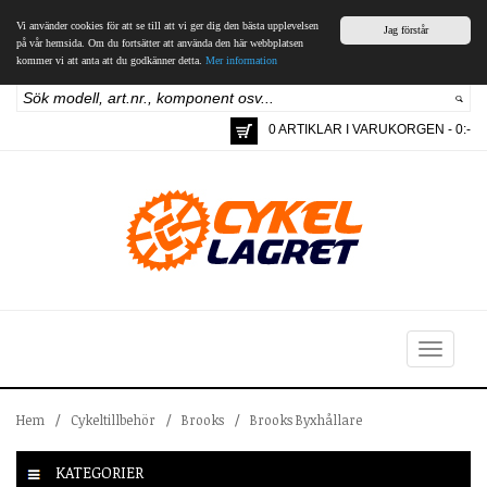
Vi använder cookies för att se till att vi ger dig den bästa upplevelsen
Jag förstår
på vår hemsida. Om du fortsätter att använda den här webbplatsen
kommer vi att anta att du godkänner detta.
Mer information
0 ARTIKLAR I VARUKORGEN - 0:-
Toggle
navigation
Hem
/
Cykeltillbehör
/
Brooks
/
Brooks Byxhållare
KATEGORIER